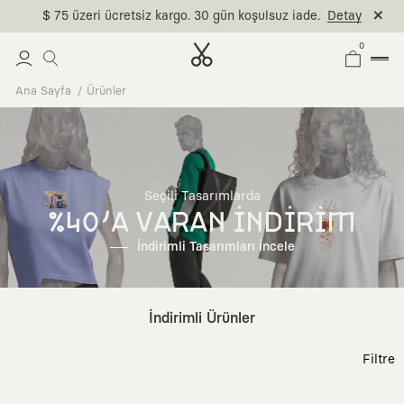
$ 75 üzeri ücretsiz kargo. 30 gün koşulsuz iade.
Detay
0
Ana Sayfa
Ürünler
Seçili Tasarımlarda
%40'A VARAN İNDİRİM
İndirimli Tasarımları İncele
İndirimli Ürünler
Filtre