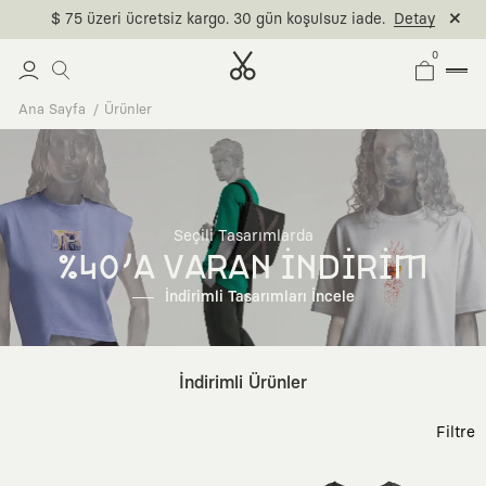
$ 75 üzeri ücretsiz kargo. 30 gün koşulsuz iade.
Detay
0
Ana Sayfa
Ürünler
Seçili Tasarımlarda
%40'A VARAN İNDİRİM
İndirimli Tasarımları İncele
İndirimli Ürünler
Filtre