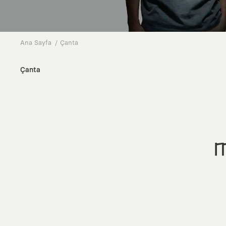
Ana Sayfa
Çanta
Çanta
M