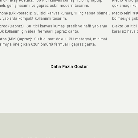
:
nd (Yatay Postacı)
Su itici kanvas kumaş, 15.6 inç laptop
Meclo
%100 pam
eli, geniş hacimli ve çapraz askılı modern tasarım.
çok amaçlı kul
:
one (Dik Postacı)
Su itici kanvas kumaş, 11 inç tablet bölmeli,
Meclo Mini
%10
y yapısıyla kompakt kullanımlı tasarım.
bölmesiyle çok
:
grod (Çapraz)
Su itici kanvas kumaş, pratik ve hafif yapısıyla
Blekto
Su itici
ük kullanım için ideal fermuarlı çapraz çanta.
kararsız hava 
:
tha (Mini Çapraz)
Su itici mat dokulu PU materyal, minimal
rımıyla öne çıkan uzun ömürlü fermuarlı çapraz çanta.
Daha Fazla Göster
klı sanatçılara ve yaratıcı zihinlere açık tutan bir tasarım platformudur. Üzeri
erden ve hızlı tüketim döngülerinden tamamen uzağız. Amacımız sadece birkaç ay
zaman kaybetmeyen zamansız tasarımlar ortaya koymaktır.
 olanların ve şehri özgürce adımlayanların ortak dilidir. Üzerinde taşıdığın ta
yanından bağımsız illüstratörler, sanatçılar ve kendi alanında vizyoner olan gl
yeni hikayeler anlattığı ortak bir platformdur.
neyimine kadar tüm süreçlerimizi kendi içimizde, büyük bir tutkuyla yönetiyo
karşıyız. Lokal üreticilerimizle birlikte, zamansız ve uzun yaşam döngüsüne sahip