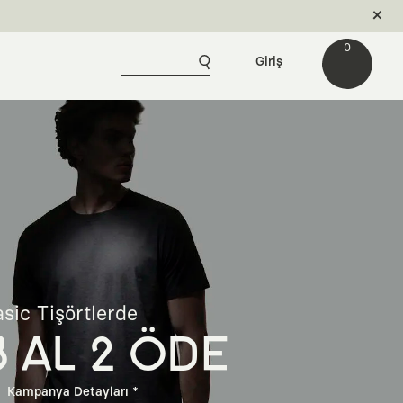
0
Giriş
sic Tişörtlerde
3 AL 2 ÖDE
Kampanya Detayları *