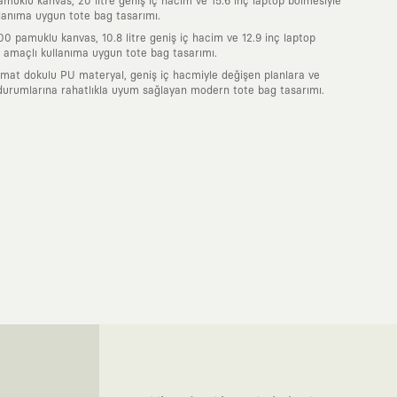
uklu kanvas, 20 litre geniş iç hacim ve 15.6 inç laptop bölmesiyle
lanıma uygun tote bag tasarımı.
0 pamuklu kanvas, 10.8 litre geniş iç hacim ve 12.9 inç laptop
 amaçlı kullanıma uygun tote bag tasarımı.
 mat dokulu PU materyal, geniş iç hacmiyle değişen planlara ve
durumlarına rahatlıkla uyum sağlayan modern tote bag tasarımı.
nde taşıdığın her parça, arkasında derin bir anlam ve hikaye barındıran
 giyilip eskiyecek kıyafetler üretmek değil; yıllar boyu dolabının en
sarımla, sıradanlığa meydan okuyan büyük ve yaratıcı bir topluluğun
obal markalarla yaptığımız özel iş birlikleriyle harmanlıyoruz. KAFT
ruz. Bu entegre ekosistem, sana ulaşan her ürünün yüksek KAFT
, doğaya saygılı tasarımları hayata geçiriyoruz. Better Cotton Initiative