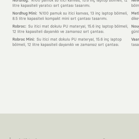
:
Nordhug
%100 pamuk su itici kanvas, 15.6 inç laptop bölmeli, 12
Neve
litre kapasiteli yaratıcı sırt çantası tasarımı.
bölm
:
Nordhug Mini
%100 pamuk su itici kanvas, 13 inç laptop bölmeli,
Meth
8.5 litre kapasiteli kompakt mini sırt çantası tasarımı.
dike
:
Robroc
Su itici mat dokulu PU materyal, 15.6 inç laptop bölmeli,
Nou
12 litre kapasiteli dayanıklı ve zamansız sırt çantası.
günl
:
Robroc Mini
Su itici mat dokulu PU materyal, 15.6 inç laptop
Vaan
bölmeli, 12 litre kapasiteli dayanıklı ve zamansız sırt çantası.
tasa
Neden KAFT?
:
Giyilebilir Hikayeler
KAFT sıradan bir giyim markası değil; kanvasını far
özgün bir sanat eseridir.
:
Zamansız Tasarımlar
Klasik moda dünyasının dayattığı sezonluk trendl
değerli parçası olarak kalacak, hikayesini ve estetik değerini hiçbir 
:
Yaratıcı Bir Topluluk
KAFT, keşfetmeyi sevenlerin, sanata tutkuyla bağlı
parçası olursun.
:
Global İş Birlikleri
Kendi tasarım mutfağımızın gücünü, dünyanın dört bir 
kanvası, farklı disiplinlerin, kültürlerin ve yaratıcı zihinlerin buluşup yep
:
360 Derece Entegre Kalite
Tasarımdan üretime, yazılımdan müşteri de
standartlarında ve tavizsiz bir kaliteyle üretilmesini garanti eder.
:
Sürdürülebilir ve Doğaya Saygılı Vizyon
Hızlı tüketim alışkanlıklarına 