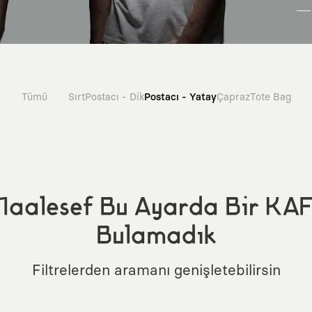
Tümü
Sırt
Postacı - Dik
Postacı - Yatay
Çapraz
Tote Bag
aalesef Bu Ayarda Bir KA
Bulamadık
Filtrelerden aramanı genişletebilirsin