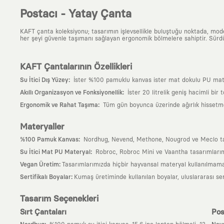
Postacı - Yatay Çanta
KAFT çanta koleksiyonu; tasarımın işlevsellikle buluştuğu noktada, moder
her şeyi güvenle taşımanı sağlayan ergonomik bölmelere sahiptir. Sürdür
KAFT Çantalarının Özellikleri
:
Su İtici Dış Yüzey
İster %100 pamuklu kanvas ister mat dokulu PU matery
:
Akıllı Organizasyon ve Fonksiyonellik
İster 20 litrelik geniş hacimli bir
:
Ergonomik ve Rahat Taşıma
Tüm gün boyunca üzerinde ağırlık hissetmem
Materyaller
:
%100 Pamuk Kanvas
Nordhug, Nevend, Methone, Nougrod ve Meclo tasarı
:
Su İtici Mat PU Materyal
Robroc, Robroc Mini ve Vaantha tasarımlarımı
:
Vegan Üretim
Tasarımlarımızda hiçbir hayvansal materyal kullanılmama
:
Sertifikalı Boyalar
Kumaş üretiminde kullanılan boyalar, uluslararası ser
Tasarım Seçenekleri
Sırt Çantaları
Pos