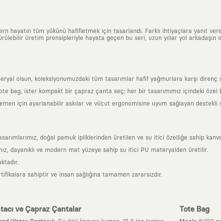
n hayatın tüm yükünü hafifletmek için tasarlandı. Farklı ihtiyaçlara yanıt vere
ülebilir üretim prensipleriyle hayata geçen bu seri, uzun yıllar yol arkadaşın o
al olsun, koleksiyonumuzdaki tüm tasarımlar hafif yağmurlara karşı direnç sağl
 tote bag, ister kompakt bir çapraz çanta seç; her bir tasarımımız içindeki özel
en için ayarlanabilir askılar ve vücut ergonomisine uyum sağlayan destekli sır
mlarımız, doğal pamuk ipliklerinden üretilen ve su itici özelliğe sahip kanva
z, dayanıklı ve modern mat yüzeye sahip su itici PU materyalden üretilir.
ktadır.
tifikalara sahiptir ve insan sağlığına tamamen zararsızdır.
tacı ve Çapraz Çantalar
Tote Bag