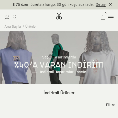
$ 75 üzeri ücretsiz kargo. 30 gün koşulsuz iade.
Detay
0
Ana Sayfa
Ürünler
Seçili Tasarımlarda
%40'A VARAN İNDİRİM
İndirimli Tasarımları İncele
İndirimli Ürünler
Filtre