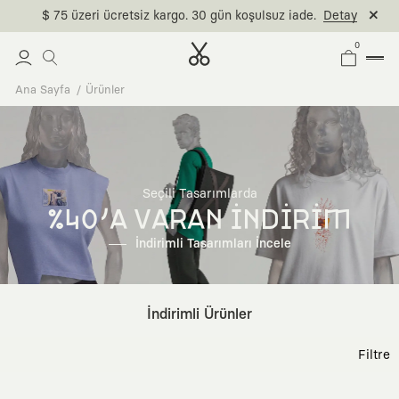
$ 75 üzeri ücretsiz kargo. 30 gün koşulsuz iade.
Detay
0
Ana Sayfa
Ürünler
Seçili Tasarımlarda
%40'A VARAN İNDİRİM
İndirimli Tasarımları İncele
İndirimli Ürünler
Filtre