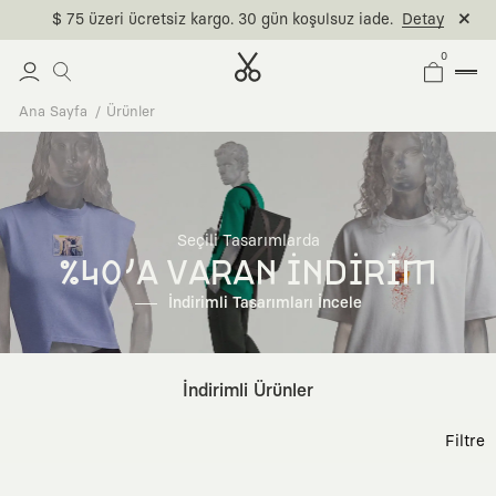
$ 75 üzeri ücretsiz kargo. 30 gün koşulsuz iade.
Detay
0
Ana Sayfa
Ürünler
Seçili Tasarımlarda
%40'A VARAN İNDİRİM
İndirimli Tasarımları İncele
İndirimli Ürünler
Filtre