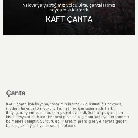
Yalova’ya yaptığımız yolculukta, çantalarımız
hayatımızı kurtardı.
KAFT ÇANTA
Çanta
KAFT çanta koleksiyonu; tasarımın işlevsellikle buluştuğu noktada,
modern hayatın tüm yükünü hafifletmek için tasarlandı. Farklı
ihtiyaçlara yanıt veren bu geniş koleksiyon; dizüstü bilgisayarından
kişisel eşyalarına kadar her şeyi güvenle taşımanı sağlayan ergonomik
bölmelere sahiptir. Sürdürülebilir üretim prensipleriyle hayata geçen
bu seri, uzun yıllar yol arkadaşın olacak.