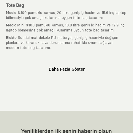
Tote Bag
Meclo
%100 pamuklu kanvas, 20 litre geniş iç hacim ve 15.6 inç laptop
bölmesiyle çok amaçlı kullanıma uygun tote bag tasarımı.
Meclo Mini
%100 pamuklu kanvas, 10.8 litre geniş iç hacim ve 12.9 inç
laptop bölmesiyle çok amaçlı kullanıma uygun tote bag tasarımı.
Blekto
Su itici mat dokulu PU materyal, geniş iç hacmiyle değişen
planlara ve kararsız hava durumlarına rahatlıkla uyum sağlayan
modern tote bag tasarımı.
Neden KAFT?
Daha Fazla Göster
:
Giyilebilir Hikayeler
KAFT sıradan bir giyim markası değil; kanvasını
farklı sanatçılara ve yaratıcı zihinlere açık tutan bir tasarım
platformudur. Üzerinde taşıdığın her parça, arkasında derin bir anlam
ve hikaye barındıran özgün bir sanat eseridir.
:
Zamansız Tasarımlar
Klasik moda dünyasının dayattığı sezonluk
trendlerden ve hızlı tüketim döngülerinden tamamen uzağız. Amacımız
sadece birkaç ay giyilip eskiyecek kıyafetler üretmek değil; yıllar boyu
dolabının en değerli parçası olarak kalacak, hikayesini ve estetik
değerini hiçbir zaman kaybetmeyen zamansız tasarımlar ortaya
koymaktır.
:
Yaratıcı Bir Topluluk
KAFT, keşfetmeyi sevenlerin, sanata tutkuyla bağlı
Yeniliklerden ilk senin haberin olsun