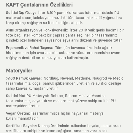
KAFT Çantalarının Özellikleri
:
Su İtici Dış Yüzey
İster %100 pamuklu kanvas ister mat dokulu PU
materyal olsun, koleksiyonumuzdaki tüm tasarımlar hafif yağmurlara
karşı direnç sağlayan su itici özelliğe sahiptir.
:
Akıllı Organizasyon ve Fonksiyonellik
İster 20 litrelik geniş hacimli bir
tote bag, ister kompakt bir çapraz çanta seç; her bir tasarımımız
içindeki özel bölmeleri sayesinde eşyalarını düzenli ve güvende tutar.
:
Ergonomik ve Rahat Taşıma
Tüm gün boyunca üzerinde ağırlık
hissetmemen için ayarlanabilir askılar ve vücut ergonomisine uyum
sağlayan destekli sırt/omuz yapıları kullanılmıştır.
Materyaller
:
%100 Pamuk Kanvas
Nordhug, Nevend, Methone, Nougrod ve Meclo
tasarımlarımız, doğal pamuk ipliklerinden üretilen ve su itici özelliğe
sahip kanvas kumaştan üretilir.
:
Su İtici Mat PU Materyal
Robroc, Robroc Mini ve Vaantha
tasarımlarımız, dayanıklı ve modern mat yüzeye sahip su itici PU
materyalden üretilir.
:
Vegan Üretim
Tasarımlarımızda hiçbir hayvansal materyal
kullanılmamaktadır.
:
Sertifikalı Boyalar
Kumaş üretiminde kullanılan boyalar, uluslararası
sertifikalara sahiptir ve insan sağlığına tamamen zararsızdır.