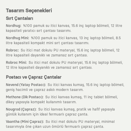
Tasarım Seçenekleri
Sırt Çantaları
:
Nordhug
%100 pamuk su itici kanvas, 15.6 inç laptop bölmeli, 12 litre
kapasiteli yaratıcı sırt çantası tasarımı.
:
Nordhug Mini
%100 pamuk su itici kanvas, 13 inç laptop bölmeli, 8.5
litre kapasiteli kompakt mini sırt çantası tasarımı.
:
Robroc
Su itici mat dokulu PU materyal, 15.6 inç laptop bölmeli, 12
litre kapasiteli dayanıklı ve zamansız sırt çantası.
:
Robroc Mini
Su itici mat dokulu PU materyal, 15.6 inç laptop bölmeli,
12 litre kapasiteli dayanıklı ve zamansız sırt çantası.
Postacı ve Çapraz Çantalar
:
Nevend (Yatay Postacı)
Su itici kanvas kumaş, 15.6 inç laptop bölmeli,
geniş hacimli ve çapraz askılı modern tasarım.
:
Methone (Dik Postacı)
Su itici kanvas kumaş, 11 inç tablet bölmeli,
dikey yapısıyla kompakt kullanımlı tasarım.
:
Nougrod (Çapraz)
Su itici kanvas kumaş, pratik ve hafif yapısıyla
günlük kullanım için ideal fermuarlı çapraz çanta.
:
Vaantha (Mini Çapraz)
Su itici mat dokulu PU materyal, minimal
tasarımıyla öne çıkan uzun ömürlü fermuarlı çapraz çanta.