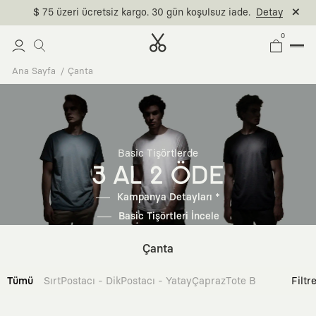
$ 75 üzeri ücretsiz kargo. 30 gün koşulsuz iade.
Detay
0
Ana Sayfa
Çanta
Basic Tişörtlerde
3 AL 2 ÖDE
Kampanya Detayları *
Basic Tişörtleri İncele
Çanta
Tümü
Sırt
Postacı - Dik
Postacı - Yatay
Çapraz
Tote Bag
Filtr