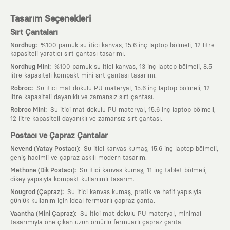
Tasarım Seçenekleri
Sırt Çantaları
:
Nordhug
%100 pamuk su itici kanvas, 15.6 inç laptop bölmeli, 12 litre
kapasiteli yaratıcı sırt çantası tasarımı.
:
Nordhug Mini
%100 pamuk su itici kanvas, 13 inç laptop bölmeli, 8.5
litre kapasiteli kompakt mini sırt çantası tasarımı.
:
Robroc
Su itici mat dokulu PU materyal, 15.6 inç laptop bölmeli, 12
litre kapasiteli dayanıklı ve zamansız sırt çantası.
:
Robroc Mini
Su itici mat dokulu PU materyal, 15.6 inç laptop bölmeli,
12 litre kapasiteli dayanıklı ve zamansız sırt çantası.
Postacı ve Çapraz Çantalar
:
Nevend (Yatay Postacı)
Su itici kanvas kumaş, 15.6 inç laptop bölmeli,
geniş hacimli ve çapraz askılı modern tasarım.
:
Methone (Dik Postacı)
Su itici kanvas kumaş, 11 inç tablet bölmeli,
dikey yapısıyla kompakt kullanımlı tasarım.
:
Nougrod (Çapraz)
Su itici kanvas kumaş, pratik ve hafif yapısıyla
günlük kullanım için ideal fermuarlı çapraz çanta.
:
Vaantha (Mini Çapraz)
Su itici mat dokulu PU materyal, minimal
tasarımıyla öne çıkan uzun ömürlü fermuarlı çapraz çanta.