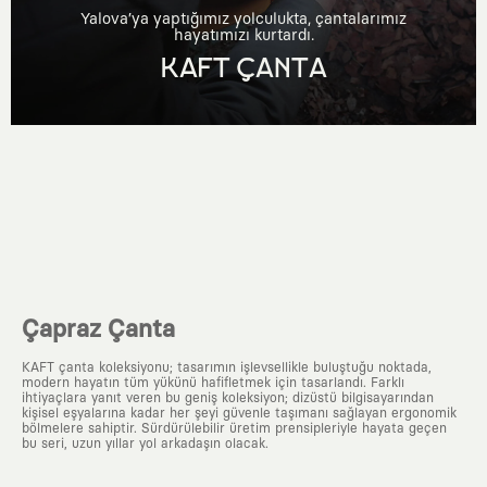
Yalova’ya yaptığımız yolculukta, çantalarımız
hayatımızı kurtardı.
KAFT ÇANTA
Çapraz Çanta
KAFT çanta koleksiyonu; tasarımın işlevsellikle buluştuğu noktada,
modern hayatın tüm yükünü hafifletmek için tasarlandı. Farklı
ihtiyaçlara yanıt veren bu geniş koleksiyon; dizüstü bilgisayarından
kişisel eşyalarına kadar her şeyi güvenle taşımanı sağlayan ergonomik
bölmelere sahiptir. Sürdürülebilir üretim prensipleriyle hayata geçen
bu seri, uzun yıllar yol arkadaşın olacak.