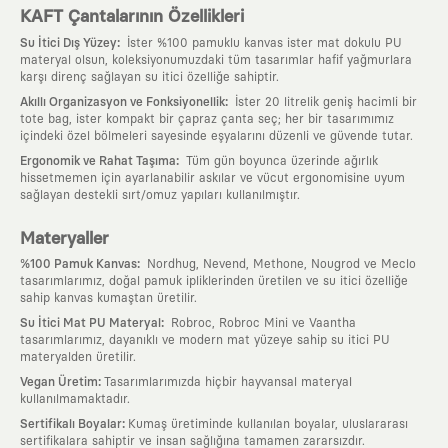
KAFT Çantalarının Özellikleri
:
Su İtici Dış Yüzey
İster %100 pamuklu kanvas ister mat dokulu PU
materyal olsun, koleksiyonumuzdaki tüm tasarımlar hafif yağmurlara
karşı direnç sağlayan su itici özelliğe sahiptir.
:
Akıllı Organizasyon ve Fonksiyonellik
İster 20 litrelik geniş hacimli bir
tote bag, ister kompakt bir çapraz çanta seç; her bir tasarımımız
içindeki özel bölmeleri sayesinde eşyalarını düzenli ve güvende tutar.
:
Ergonomik ve Rahat Taşıma
Tüm gün boyunca üzerinde ağırlık
hissetmemen için ayarlanabilir askılar ve vücut ergonomisine uyum
sağlayan destekli sırt/omuz yapıları kullanılmıştır.
Materyaller
:
%100 Pamuk Kanvas
Nordhug, Nevend, Methone, Nougrod ve Meclo
tasarımlarımız, doğal pamuk ipliklerinden üretilen ve su itici özelliğe
sahip kanvas kumaştan üretilir.
:
Su İtici Mat PU Materyal
Robroc, Robroc Mini ve Vaantha
tasarımlarımız, dayanıklı ve modern mat yüzeye sahip su itici PU
materyalden üretilir.
:
Vegan Üretim
Tasarımlarımızda hiçbir hayvansal materyal
kullanılmamaktadır.
:
Sertifikalı Boyalar
Kumaş üretiminde kullanılan boyalar, uluslararası
sertifikalara sahiptir ve insan sağlığına tamamen zararsızdır.