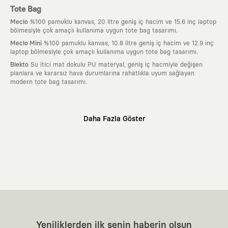
Tote Bag
Meclo
%100 pamuklu kanvas, 20 litre geniş iç hacim ve 15.6 inç laptop
bölmesiyle çok amaçlı kullanıma uygun tote bag tasarımı.
Meclo Mini
%100 pamuklu kanvas, 10.8 litre geniş iç hacim ve 12.9 inç
laptop bölmesiyle çok amaçlı kullanıma uygun tote bag tasarımı.
Blekto
Su itici mat dokulu PU materyal, geniş iç hacmiyle değişen
planlara ve kararsız hava durumlarına rahatlıkla uyum sağlayan
modern tote bag tasarımı.
Neden KAFT?
Daha Fazla Göster
:
Giyilebilir Hikayeler
KAFT sıradan bir giyim markası değil; kanvasını
farklı sanatçılara ve yaratıcı zihinlere açık tutan bir tasarım
platformudur. Üzerinde taşıdığın her parça, arkasında derin bir anlam
ve hikaye barındıran özgün bir sanat eseridir.
:
Zamansız Tasarımlar
Klasik moda dünyasının dayattığı sezonluk
trendlerden ve hızlı tüketim döngülerinden tamamen uzağız. Amacımız
sadece birkaç ay giyilip eskiyecek kıyafetler üretmek değil; yıllar boyu
dolabının en değerli parçası olarak kalacak, hikayesini ve estetik
değerini hiçbir zaman kaybetmeyen zamansız tasarımlar ortaya
koymaktır.
:
Yaratıcı Bir Topluluk
KAFT, keşfetmeyi sevenlerin, sanata tutkuyla bağlı
Yeniliklerden ilk senin haberin olsun