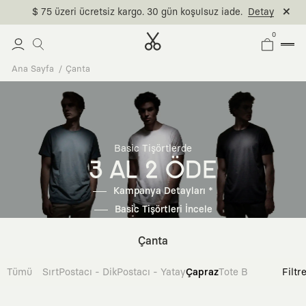
$ 75 üzeri ücretsiz kargo. 30 gün koşulsuz iade.
Detay
0
Ana Sayfa
Çanta
Basic Tişörtlerde
3 AL 2 ÖDE
Kampanya Detayları *
Basic Tişörtleri İncele
Çanta
Tümü
Sırt
Postacı - Dik
Postacı - Yatay
Çapraz
Tote Bag
Filtr