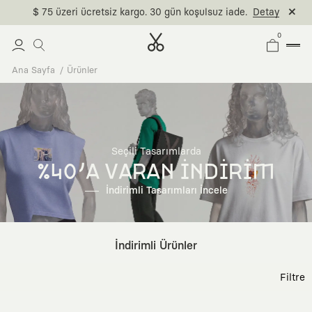
$ 75 üzeri ücretsiz kargo. 30 gün koşulsuz iade.
Detay
0
Ana Sayfa
Ürünler
Seçili Tasarımlarda
%40'A VARAN İNDİRİM
İndirimli Tasarımları İncele
İndirimli Ürünler
Filtre