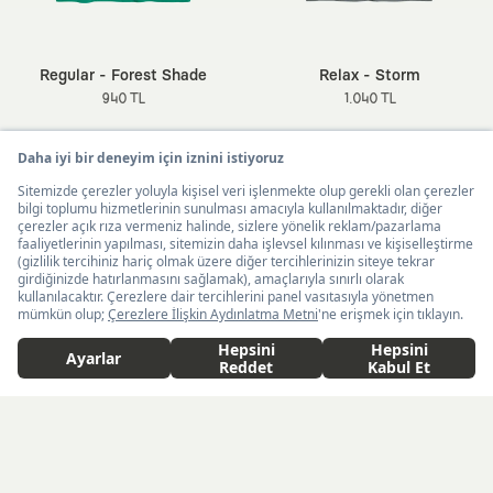
Regular - Forest Shade
Relax - Storm
940 TL
1.040 TL
Yeniliklerden ilk senin haberin olsun
840 TL
Tükendi
- %29
1.185 TL
Kaft Tasarım Tekstil Sanayi ve Ticaret Anonim
United States ($)
Türkçe
Şirketi tarafından kampanya ve tanıtımlara ilişkin
tarafıma ticari elektronik ileti göndermesi için