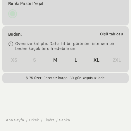
Renk:
Pastel Yeşil
Beden:
Ölçü tablosu
Oversize kalıptır. Daha fit bir görünüm istersen bir
beden küçük tercih edebilirsin.
XS
S
M
L
XL
2XL
$ 75 üzeri ücretsiz kargo. 30 gün koşulsuz iade.
Ana Sayfa
Erkek
Tişört
Sanka