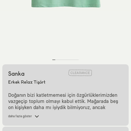
Sanka
Erkek Relax Tişört
Doğanın bizi katletmemesi için özgürlüklerimizden
vazgeçip toplum olmayı kabul ettik. Mağarada beş
on kişiyken daha mı iyiydik bilmiyoruz, ancak
birçoğumuz kurduğumuz bu yeni düzenin, feda
daha fazla göster
ettiğimiz özgürlüğe değip değmediğini sorgular
halde.