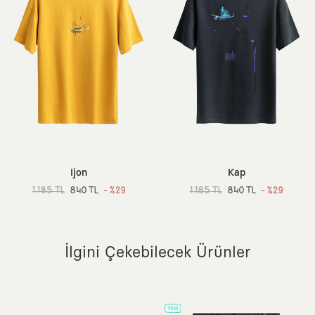
Renk:
Pastel Yeşil
Aklına takılan herhangi bir şey olursa bize
iletişim
Cep:
Cepsiz
kanallarımızdan her zaman ulaşabilirsin.
Kol Boyu:
Kısa
Boy:
Standart
Ortam:
Günlük / Casual
Sürdürülebilirlik Detayı:
Better Cotton (BCI)
Dokuma Tipi:
190 gsm Süprem Örme (Orta Kalınlık)
Menşei:
Türkiye
Ek Özellik:
Ön Yıkamalı, Etiketsiz Tasarım, Dökümlü ve Esnek
Doku, Sertifikalı Boyalar
Ijon
Kap
1.185 TL
840 TL
- %29
1.185 TL
840 TL
- %29
İlgini Çekebilecek Ürünler