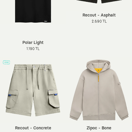
Recout - Asphalt
2.690 TL
Polar Light
1.190 TL
Recout - Concrete
Zipoc - Bone