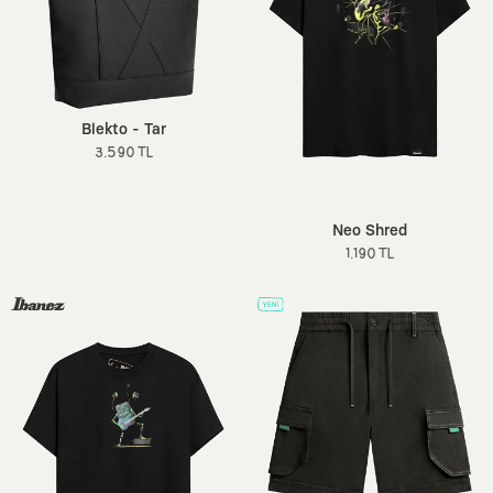
Blekto - Tar
3.590 TL
Neo Shred
1.190 TL