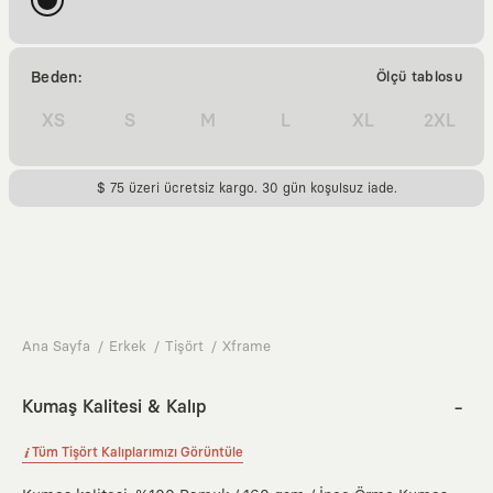
Beden:
Ölçü tablosu
XS
S
M
L
XL
2XL
$ 75 üzeri ücretsiz kargo. 30 gün koşulsuz iade.
Ana Sayfa
Erkek
Tişört
Xframe
Kumaş Kalitesi & Kalıp
Tüm Tişört Kalıplarımızı Görüntüle