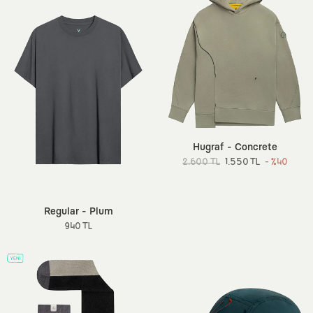
Hugraf - Concrete
2.600 TL
1.550 TL
- %40
Regular - Plum
940 TL