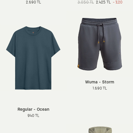
2.690 TL
3.050 TL
2.425 TL
- %20
Wuma - Storm
1.690 TL
Regular - Ocean
940 TL