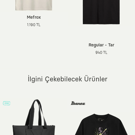
Ortam:
Günlük / Casual
Sürdürülebilirlik Detayı:
Better Cotton (BCI)
Dokuma Tipi:
160 gsm İnce Örme Kumaş
Mefrox
Menşei:
Türkiye
1.190 TL
Ek Özellik:
Ön Yıkamalı, Etiketsiz Tasarım, Nefes Alan Doku,
Sertifikalı Boyalar
Regular - Tar
940 TL
İlgini Çekebilecek Ürünler