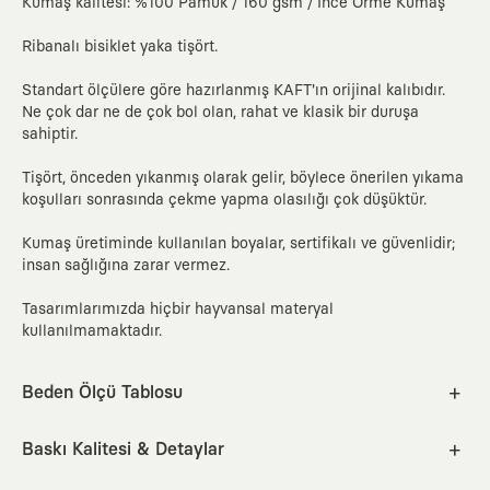
Kumaş kalitesi: %100 Pamuk / 160 gsm / İnce Örme Kumaş
Ribanalı bisiklet yaka tişört.
Standart ölçülere göre hazırlanmış KAFT'ın orijinal kalıbıdır.
Ne çok dar ne de çok bol olan, rahat ve klasik bir duruşa
sahiptir.
Tişört, önceden yıkanmış olarak gelir, böylece önerilen yıkama
koşulları sonrasında çekme yapma olasılığı çok düşüktür.
Kumaş üretiminde kullanılan boyalar, sertifikalı ve güvenlidir;
insan sağlığına zarar vermez.
Tasarımlarımızda hiçbir hayvansal materyal
kullanılmamaktadır.
Beden Ölçü Tablosu
XS
S
M
L
XL
2XL
Baskı Kalitesi & Detaylar
Emprime / serigrafi tekniğiyle üretilen baskılarımız, hava