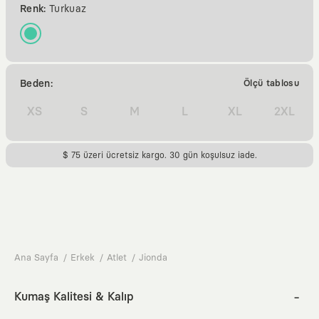
Renk:
Turkuaz
Beden:
Ölçü tablosu
XS
S
M
L
XL
2XL
$ 75 üzeri ücretsiz kargo. 30 gün koşulsuz iade.
Ana Sayfa
Erkek
Atlet
Jionda
Kumaş Kalitesi & Kalıp