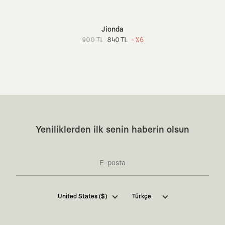
Jionda
900 TL
840 TL
- %6
Yeniliklerden ilk senin haberin olsun
Kaft Tasarım Tekstil Sanayi ve Ticaret Anonim
United States ($)
Türkçe
Şirketi tarafından kampanya ve tanıtımlara ilişkin
tarafıma ticari elektronik ileti göndermesi için
burada
belirtilen izni veriyorum.