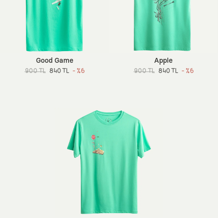
Good Game
Apple
900 TL
840 TL
- %6
900 TL
840 TL
- %6