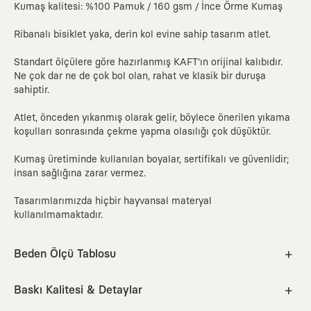
Kumaş kalitesi: %100 Pamuk / 160 gsm / İnce Örme Kumaş
Ribanalı bisiklet yaka, derin kol evine sahip tasarım atlet.
Standart ölçülere göre hazırlanmış KAFT'ın orijinal kalıbıdır.
Ne çok dar ne de çok bol olan, rahat ve klasik bir duruşa
sahiptir.
Atlet, önceden yıkanmış olarak gelir, böylece önerilen yıkama
koşulları sonrasında çekme yapma olasılığı çok düşüktür.
Kumaş üretiminde kullanılan boyalar, sertifikalı ve güvenlidir;
insan sağlığına zarar vermez.
Tasarımlarımızda hiçbir hayvansal materyal
kullanılmamaktadır.
Beden Ölçü Tablosu
XS
S
M
L
XL
2XL
Baskı Kalitesi & Detaylar