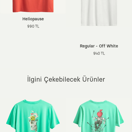
Ortam:
Günlük / Casual
Sürdürülebilirlik Detayı:
Better Cotton (BCI),
Dokuma Tipi:
160 gsm İnce Örme Kumaş
Heliopause
Menşei:
Türkiye
990 TL
Ek Özellik:
Ön Yıkamalı, Etiketsiz Tasarım, Hava Alan Doku
Regular - Off White
940 TL
İlgini Çekebilecek Ürünler