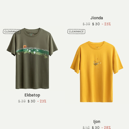
Jionda
$ 39
$ 30
- 23%
Ekbatop
$ 39
$ 30
- 23%
Ijon
$ 42
$ 30
- 28%