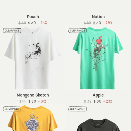
Pouch
Notion
$ 39
$ 30
- 23%
$ 42
$ 30
- 28%
Mengene Sketch
Apple
$ 44
$ 30
- 31%
$ 39
$ 30
- 23%