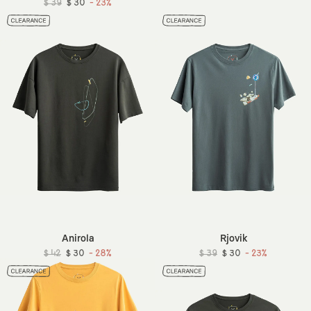
$ 39
$ 30
- 23%
Anirola
Rjovik
$ 42
$ 30
- 28%
$ 39
$ 30
- 23%