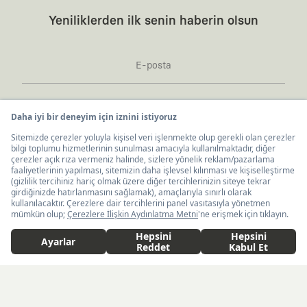
Yeniliklerden ilk senin haberin olsun
Kaft Tasarım Tekstil Sanayi ve Ticaret Anonim
United States ($)
Türkçe
Şirketi tarafından kampanya ve tanıtımlara ilişkin
tarafıma ticari elektronik ileti göndermesi için
burada
belirtilen izni veriyorum.
Ticari Elektronik İleti Aydınlatma Metni’ne
buradan
ulaşabilirsiniz.
İş Birlikleri
KAFT x IBANEZ
KAFT x FUJIFILM
KAFT Dünyası
KAFT x BLENDER
KAFT x NVIDIA
KAFT Hakkında
Sürdürülebilirlik
KAFT x FENDER
Tasarımcılar
Zamansız Hikayeler
Bilgi
KAFT Colors
Üyelik & Sertifikalar
Siparişini Bul
Lookbook