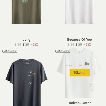
Jung
Because Of You
$ 39
$ 30
- 23%
$ 39
$ 30
- 23%
Tükendi
Horizon Sketch