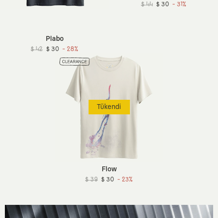
$ 44
$ 30
- 31%
Plabo
$ 42
$ 30
- 28%
Tükendi
Flow
$ 39
$ 30
- 23%