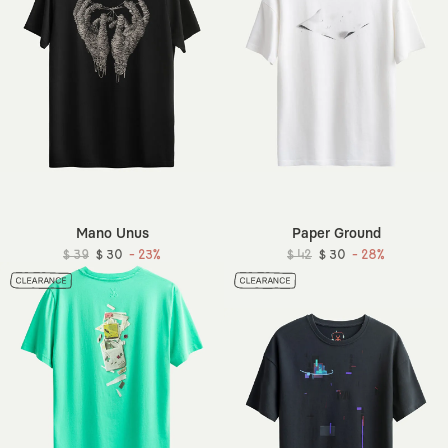
Mano Unus
Paper Ground
$ 39
$ 30
- 23%
$ 42
$ 30
- 28%