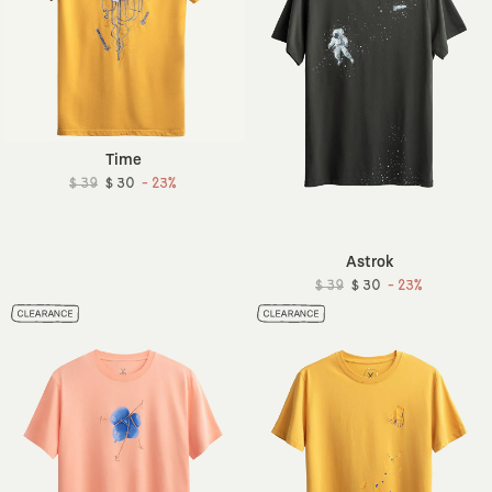
Time
$ 39
$ 30
- 23%
Astrok
$ 39
$ 30
- 23%