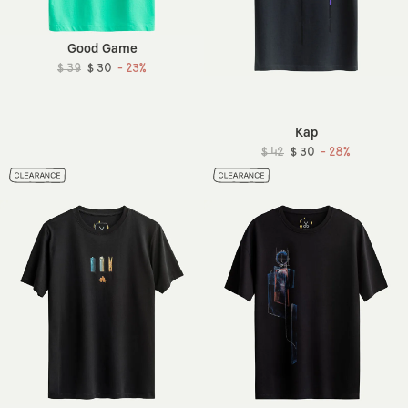
Good Game
$ 39
$ 30
- 23%
Kap
$ 42
$ 30
- 28%