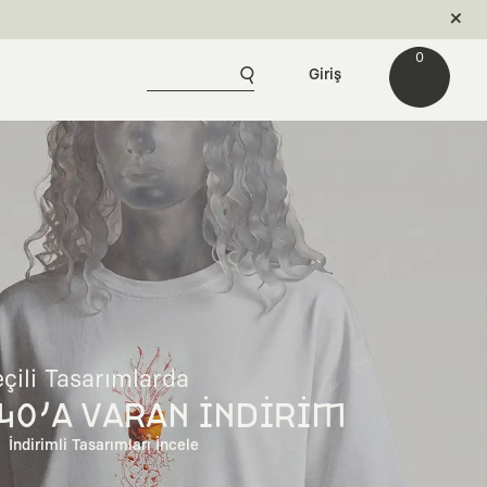
0
Giriş
çili Tasarımlarda
40'A VARAN İNDİRİM
İndirimli Tasarımları İncele