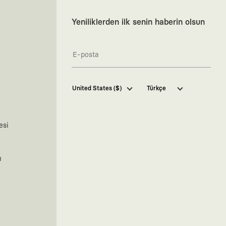
Yeniliklerden ilk senin haberin olsun
Kaft Tasarım Tekstil Sanayi ve
United States ($)
Türkçe
Ticaret Anonim Şirketi tarafından
kampanya ve tanıtımlara ilişkin
tarafıma ticari elektronik ileti
göndermesi için
burada
belirtilen
esi
izni veriyorum.
Ticari Elektronik İleti Aydınlatma
Metni’ne
buradan ulaşabilirsiniz.
ı