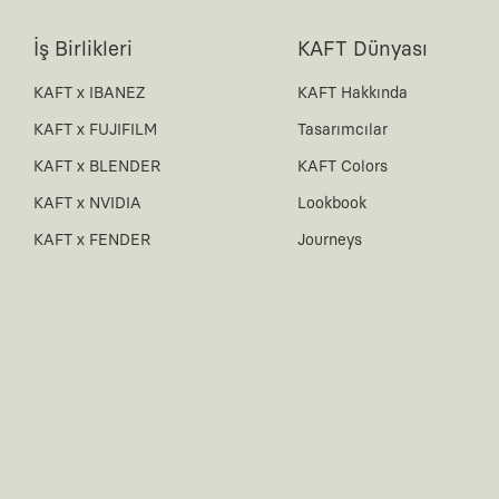
İş Birlikleri
KAFT Dünyası
KAFT x IBANEZ
KAFT Hakkında
KAFT x FUJIFILM
Tasarımcılar
KAFT x BLENDER
KAFT Colors
KAFT x NVIDIA
Lookbook
KAFT x FENDER
Journeys