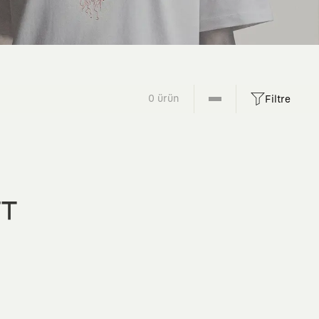
0 ürün
Filtre
FT