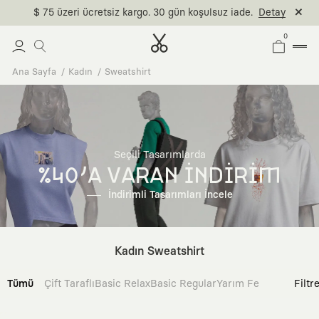
$ 75 üzeri ücretsiz kargo. 30 gün koşulsuz iade.
Detay
0
Ana Sayfa
Kadın
Sweatshirt
Seçili Tasarımlarda
%40'A VARAN İNDİRİM
İndirimli Tasarımları İncele
Kadın Sweatshirt
Tümü
Çift Taraflı
Basic Relax
Basic Regular
Yarım Fermuarlı
Filtr