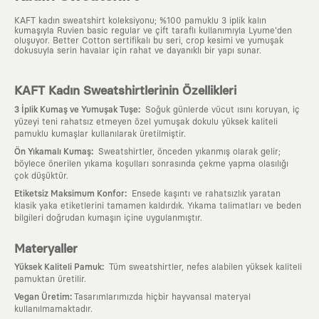
KAFT kadın sweatshirt koleksiyonu; %100 pamuklu 3 iplik kalın
kumaşıyla Ruvien basic regular ve çift taraflı kullanımıyla Lyume'den
oluşuyor. Better Cotton sertifikalı bu seri, crop kesimi ve yumuşak
dokusuyla serin havalar için rahat ve dayanıklı bir yapı sunar.
KAFT Kadın Sweatshirtlerinin Özellikleri
:
3 İplik Kumaş ve Yumuşak Tuşe
Soğuk günlerde vücut ısını koruyan, iç
yüzeyi teni rahatsız etmeyen özel yumuşak dokulu yüksek kaliteli
pamuklu kumaşlar kullanılarak üretilmiştir.
:
Ön Yıkamalı Kumaş
Sweatshirtler, önceden yıkanmış olarak gelir;
böylece önerilen yıkama koşulları sonrasında çekme yapma olasılığı
çok düşüktür.
:
Etiketsiz Maksimum Konfor
Ensede kaşıntı ve rahatsızlık yaratan
klasik yaka etiketlerini tamamen kaldırdık. Yıkama talimatları ve beden
bilgileri doğrudan kumaşın içine uygulanmıştır.
Materyaller
:
Yüksek Kaliteli Pamuk
Tüm sweatshirtler, nefes alabilen yüksek kaliteli
pamuktan üretilir.
:
Vegan Üretim
Tasarımlarımızda hiçbir hayvansal materyal
kullanılmamaktadır.