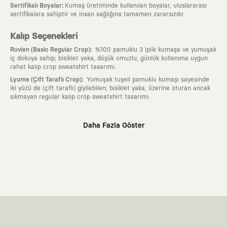
:
Sertifikalı Boyalar
Kumaş üretiminde kullanılan boyalar, uluslararası
sertifikalara sahiptir ve insan sağlığına tamamen zararsızdır.
Kalıp Seçenekleri
:
Ruvien (Basic Regular Crop)
%100 pamuklu 3 iplik kumaşa ve yumuşak
iç dokuya sahip; bisiklet yaka, düşük omuzlu, günlük kullanıma uygun
rahat kalıp crop sweatshirt tasarımı.
:
Lyume (Çift Taraflı Crop)
Yumuşak tuşeli pamuklu kumaşı sayesinde
iki yüzü de (çift taraflı) giyilebilen; bisiklet yaka, üzerine oturan ancak
sıkmayan regular kalıp crop sweatshirt tasarımı.
Neden KAFT?
Daha Fazla Göster
:
Giyilebilir Hikayeler
KAFT sıradan bir giyim markası değil; kanvasını
farklı sanatçılara ve yaratıcı zihinlere açık tutan bir tasarım
platformudur. Üzerinde taşıdığın her parça, arkasında derin bir anlam
ve hikaye barındıran özgün bir sanat eseridir.
:
Zamansız Tasarımlar
Klasik moda dünyasının dayattığı sezonluk
trendlerden ve hızlı tüketim döngülerinden tamamen uzağız. Amacımız
sadece birkaç ay giyilip eskiyecek kıyafetler üretmek değil; yıllar boyu
dolabının en değerli parçası olarak kalacak, hikayesini ve estetik
değerini hiçbir zaman kaybetmeyen zamansız tasarımlar ortaya
koymaktır.
:
Yaratıcı Bir Topluluk
KAFT, keşfetmeyi sevenlerin, sanata tutkuyla bağlı