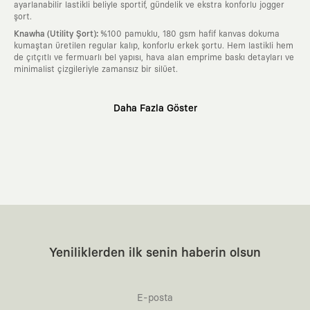
ayarlanabilir lastikli beliyle sportif, gündelik ve ekstra konforlu jogger
şort.
:
Knawha (Utility Şort)
%100 pamuklu, 180 gsm hafif kanvas dokuma
kumaştan üretilen regular kalıp, konforlu erkek şortu. Hem lastikli hem
de çıtçıtlı ve fermuarlı bel yapısı, hava alan emprime baskı detayları ve
minimalist çizgileriyle zamansız bir silüet.
Neden KAFT?
Daha Fazla Göster
:
Giyilebilir Hikayeler
KAFT sıradan bir giyim markası değil; kanvasını
farklı sanatçılara ve yaratıcı zihinlere açık tutan bir tasarım
platformudur. Üzerinde taşıdığın her parça, arkasında derin bir anlam
ve hikaye barındıran özgün bir sanat eseridir.
:
Zamansız Tasarımlar
Klasik moda dünyasının dayattığı sezonluk
trendlerden ve hızlı tüketim döngülerinden tamamen uzağız. Amacımız
sadece birkaç ay giyilip eskiyecek kıyafetler üretmek değil; yıllar boyu
dolabının en değerli parçası olarak kalacak, hikayesini ve estetik
değerini hiçbir zaman kaybetmeyen zamansız tasarımlar ortaya
koymaktır.
:
Yaratıcı Bir Topluluk
KAFT, keşfetmeyi sevenlerin, sanata tutkuyla bağlı
Yeniliklerden ilk senin haberin olsun
olanların ve şehri özgürce adımlayanların ortak dilidir. Üzerinde
taşıdığın tasarımla, sıradanlığa meydan okuyan büyük ve yaratıcı bir
topluluğun parçası olursun.
:
Global İş Birlikleri
Kendi tasarım mutfağımızın gücünü, dünyanın dört