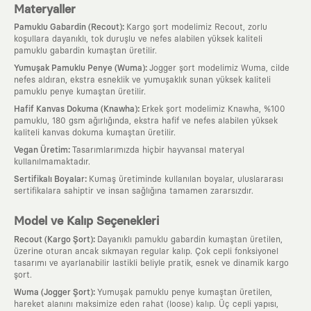
Materyaller
:
Pamuklu Gabardin (Recout)
Kargo şort modelimiz Recout, zorlu
koşullara dayanıklı, tok duruşlu ve nefes alabilen yüksek kaliteli
pamuklu gabardin kumaştan üretilir.
:
Yumuşak Pamuklu Penye (Wuma)
Jogger şort modelimiz Wuma, cilde
nefes aldıran, ekstra esneklik ve yumuşaklık sunan yüksek kaliteli
pamuklu penye kumaştan üretilir.
:
Hafif Kanvas Dokuma (Knawha)
Erkek şort modelimiz Knawha, %100
pamuklu, 180 gsm ağırlığında, ekstra hafif ve nefes alabilen yüksek
kaliteli kanvas dokuma kumaştan üretilir.
:
Vegan Üretim
Tasarımlarımızda hiçbir hayvansal materyal
kullanılmamaktadır.
:
Sertifikalı Boyalar
Kumaş üretiminde kullanılan boyalar, uluslararası
sertifikalara sahiptir ve insan sağlığına tamamen zararsızdır.
Model ve Kalıp Seçenekleri
:
Recout (Kargo Şort)
Dayanıklı pamuklu gabardin kumaştan üretilen,
üzerine oturan ancak sıkmayan regular kalıp. Çok cepli fonksiyonel
tasarımı ve ayarlanabilir lastikli beliyle pratik, esnek ve dinamik kargo
şort.
:
Wuma (Jogger Şort)
Yumuşak pamuklu penye kumaştan üretilen,
hareket alanını maksimize eden rahat (loose) kalıp. Üç cepli yapısı,