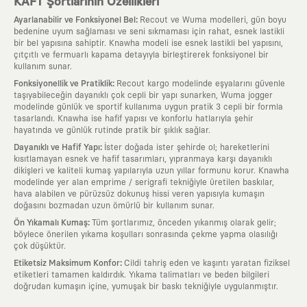
KAFT Şortlarının Özellikleri
:
Ayarlanabilir ve Fonksiyonel Bel
Recout ve Wuma modelleri, gün boyu
bedenine uyum sağlaması ve seni sıkmaması için rahat, esnek lastikli
bir bel yapısına sahiptir. Knawha modeli ise esnek lastikli bel yapısını,
çıtçıtlı ve fermuarlı kapama detayıyla birleştirerek fonksiyonel bir
kullanım sunar.
:
Fonksiyonellik ve Pratiklik
Recout kargo modelinde eşyalarını güvenle
taşıyabileceğin dayanıklı çok cepli bir yapı sunarken, Wuma jogger
modelinde günlük ve sportif kullanıma uygun pratik 3 cepli bir formla
tasarlandı. Knawha ise hafif yapısı ve konforlu hatlarıyla şehir
hayatında ve günlük rutinde pratik bir şıklık sağlar.
:
Dayanıklı ve Hafif Yapı
İster doğada ister şehirde ol; hareketlerini
kısıtlamayan esnek ve hafif tasarımları, yıpranmaya karşı dayanıklı
dikişleri ve kaliteli kumaş yapılarıyla uzun yıllar formunu korur. Knawha
modelinde yer alan emprime / serigrafi tekniğiyle üretilen baskılar,
hava alabilen ve pürüzsüz dokunuş hissi veren yapısıyla kumaşın
doğasını bozmadan uzun ömürlü bir kullanım sunar.
:
Ön Yıkamalı Kumaş
Tüm şortlarımız, önceden yıkanmış olarak gelir;
böylece önerilen yıkama koşulları sonrasında çekme yapma olasılığı
çok düşüktür.
:
Etiketsiz Maksimum Konfor
Cildi tahriş eden ve kaşıntı yaratan fiziksel
etiketleri tamamen kaldırdık. Yıkama talimatları ve beden bilgileri
doğrudan kumaşın içine, yumuşak bir baskı tekniğiyle uygulanmıştır.