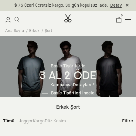
$ 75 üzeri ücretsiz kargo. 30 gün koşulsuz iade.
Detay
0
Ana Sayfa
Erkek
Şort
Basic Tişörtlerde
3 AL 2 ÖDE
Kampanya Detayları *
Basic Tişörtleri İncele
Erkek Şort
Tümü
Jogger
Kargo
Düz Kesim
Filtre