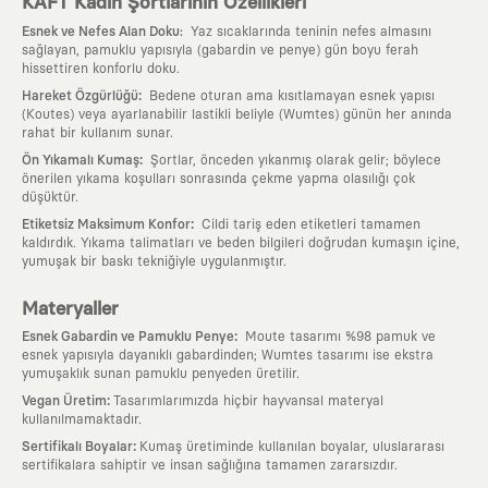
KAFT Kadın Şortlarının Özellikleri
Esnek ve Nefes Alan Doku
:
Yaz sıcaklarında teninin nefes almasını
sağlayan, pamuklu yapısıyla (gabardin ve penye) gün boyu ferah
hissettiren konforlu doku.
:
Hareket Özgürlüğü
Bedene oturan ama kısıtlamayan esnek yapısı
(Koutes) veya ayarlanabilir lastikli beliyle (Wumtes) günün her anında
rahat bir kullanım sunar.
:
Ön Yıkamalı Kumaş
Şortlar, önceden yıkanmış olarak gelir; böylece
önerilen yıkama koşulları sonrasında çekme yapma olasılığı çok
düşüktür.
:
Etiketsiz Maksimum Konfor
Cildi tariş eden etiketleri tamamen
kaldırdık. Yıkama talimatları ve beden bilgileri doğrudan kumaşın içine,
yumuşak bir baskı tekniğiyle uygulanmıştır.
Materyaller
:
Esnek Gabardin ve Pamuklu Penye
Moute tasarımı %98 pamuk ve
esnek yapısıyla dayanıklı gabardinden; Wumtes tasarımı ise ekstra
yumuşaklık sunan pamuklu penyeden üretilir.
:
Vegan Üretim
Tasarımlarımızda hiçbir hayvansal materyal
kullanılmamaktadır.
:
Sertifikalı Boyalar
Kumaş üretiminde kullanılan boyalar, uluslararası
sertifikalara sahiptir ve insan sağlığına tamamen zararsızdır.