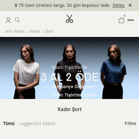
$ 75 üzeri ücretsiz kargo. 30 gün koşulsuz iade.
Detay
0
Ana Sayfa
Kadın
Şort
Basic Tişörtlerde
3 AL 2 ÖDE
Kampanya Detayları *
Basic Tişörtleri İncele
Kadın Şort
Tümü
Jogger
Düz Kesim
Filtre