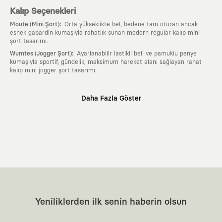
Kalıp Seçenekleri
:
Moute (Mini Şort)
Orta yükseklikte bel, bedene tam oturan ancak
esnek gabardin kumaşıyla rahatlık sunan modern regular kalıp mini
şort tasarımı.
:
Wumtes (Jogger Şort)
Ayarlanabilir lastikli beli ve pamuklu penye
kumaşıyla sportif, gündelik, maksimum hareket alanı sağlayan rahat
kalıp mini jogger şort tasarımı.
Neden KAFT?
Daha Fazla Göster
:
Giyilebilir Hikayeler
KAFT sıradan bir giyim markası değil; kanvasını
farklı sanatçılara ve yaratıcı zihinlere açık tutan bir tasarım
platformudur. Üzerinde taşıdığın her parça, arkasında derin bir anlam
ve hikaye barındıran özgün bir sanat eseridir.
:
Zamansız Tasarımlar
Klasik moda dünyasının dayattığı sezonluk
trendlerden ve hızlı tüketim döngülerinden tamamen uzağız. Amacımız
sadece birkaç ay giyilip eskiyecek kıyafetler üretmek değil; yıllar boyu
dolabının en değerli parçası olarak kalacak, hikayesini ve estetik
değerini hiçbir zaman kaybetmeyen zamansız tasarımlar ortaya
koymaktır.
:
Yaratıcı Bir Topluluk
KAFT, keşfetmeyi sevenlerin, sanata tutkuyla bağlı
Yeniliklerden ilk senin haberin olsun
olanların ve şehri özgürce adımlayanların ortak dilidir. Üzerinde
taşıdığın tasarımla, sıradanlığa meydan okuyan büyük ve yaratıcı bir