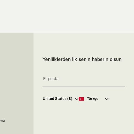
Yeniliklerden ilk senin haberin olsun
Kaft Tasarım Tekstil Sanayi ve
United States ($)
Türkçe
Ticaret Anonim Şirketi tarafından
kampanya ve tanıtımlara ilişkin
tarafıma ticari elektronik ileti
göndermesi için
burada
belirtilen
esi
izni veriyorum.
Ticari Elektronik İleti Aydınlatma