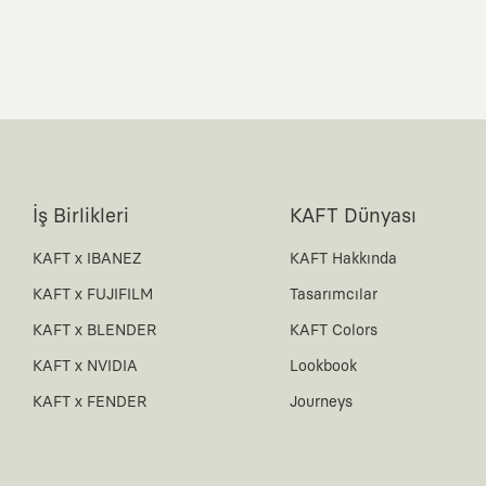
İş Birlikleri
KAFT Dünyası
KAFT x IBANEZ
KAFT Hakkında
KAFT x FUJIFILM
Tasarımcılar
KAFT x BLENDER
KAFT Colors
KAFT x NVIDIA
Lookbook
KAFT x FENDER
Journeys