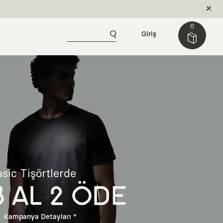
0
Giriş
sic Tişörtlerde
3 AL 2 ÖDE
Kampanya Detayları *