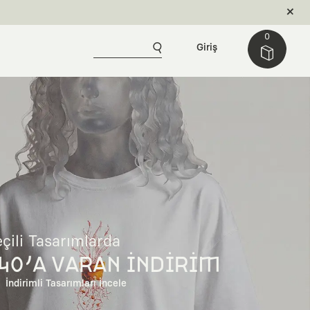
0
Giriş
çili Tasarımlarda
40'A VARAN İNDİRİM
İndirimli Tasarımları İncele