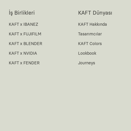
İş Birlikleri
KAFT Dünyası
KAFT x IBANEZ
KAFT Hakkında
KAFT x FUJIFILM
Tasarımcılar
KAFT x BLENDER
KAFT Colors
KAFT x NVIDIA
Lookbook
KAFT x FENDER
Journeys