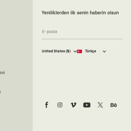
Yeniliklerden ilk senin haberin olsun
Kaft Tasarım Tekstil Sanayi ve
United States ($)
Türkçe
Ticaret Anonim Şirketi tarafından
kampanya ve tanıtımlara ilişkin
tarafıma ticari elektronik ileti
göndermesi için
burada
belirtilen
esi
izni veriyorum.
Ticari Elektronik İleti Aydınlatma
Metni’ne
buradan ulaşabilirsiniz.
ı