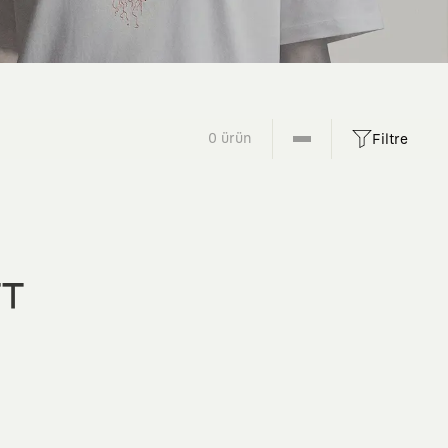
0 ürün
Filtre
FT