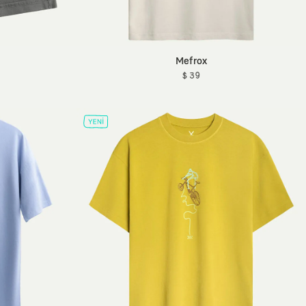
Mefrox
$ 39