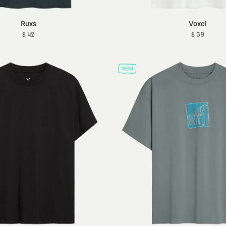
Ruxs
Voxel
$ 42
$ 39