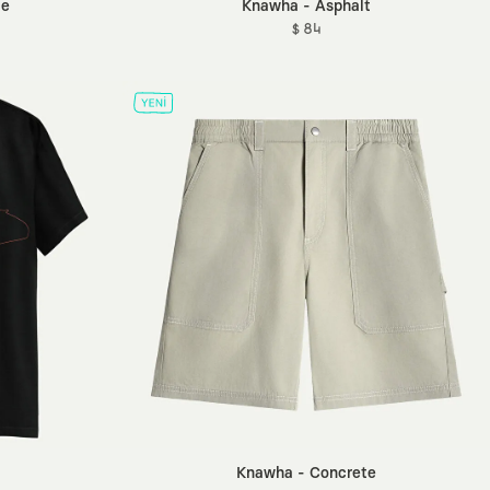
te
Knawha - Asphalt
$ 84
Knawha - Concrete