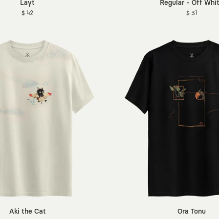
Layt
Regular - Off Whi
$ 42
$ 31
Aki the Cat
Ora Tonu