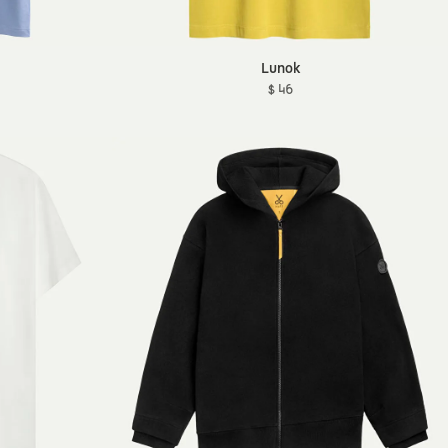
Lunok
$ 46