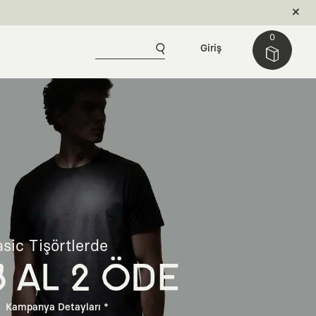
0
Giriş
sic Tişörtlerde
3 AL 2 ÖDE
Kampanya Detayları *