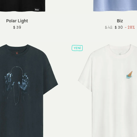
Polar Light
Biz
$ 39
$ 42
$ 30
- 28%