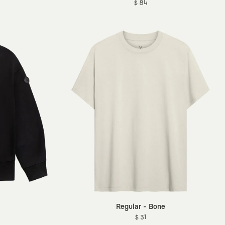
$ 84
Regular - Bone
$ 31