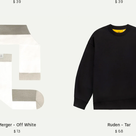
$ 39
$ 39
erger - Off White
Ruden - Tar
$ 13
$ 68