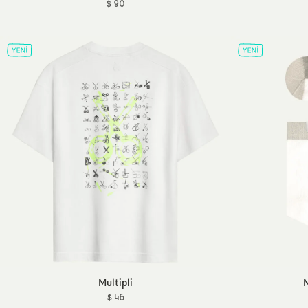
$ 90
Multipli
M
$ 46