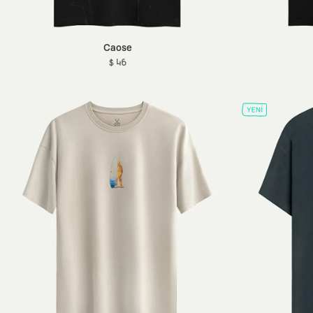
Caose
$ 46