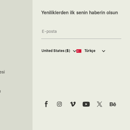
Yeniliklerden ilk senin haberin olsun
Kaft Tasarım Tekstil Sanayi ve
United States ($)
Türkçe
Ticaret Anonim Şirketi tarafından
kampanya ve tanıtımlara ilişkin
tarafıma ticari elektronik ileti
göndermesi için
burada
belirtilen
esi
izni veriyorum.
Ticari Elektronik İleti Aydınlatma
Metni’ne
buradan ulaşabilirsiniz.
ı