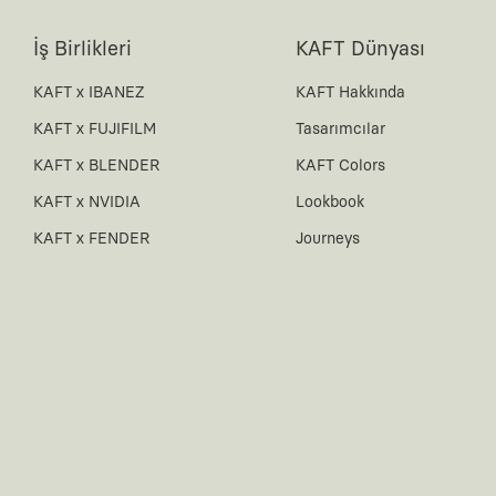
İş Birlikleri
KAFT Dünyası
KAFT x IBANEZ
KAFT Hakkında
KAFT x FUJIFILM
Tasarımcılar
KAFT x BLENDER
KAFT Colors
KAFT x NVIDIA
Lookbook
KAFT x FENDER
Journeys