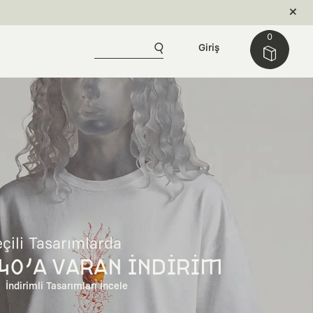
0
Giriş
çili Tasarımlarda
40'A VARAN İNDİRİM
İndirimli Tasarımları İncele