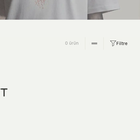
0 ürün
Filtre
FT