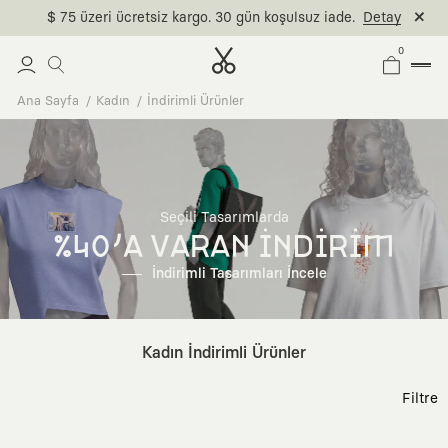
$ 75 üzeri ücretsiz kargo. 30 gün koşulsuz iade.
Detay
0
Ana Sayfa
Kadın
İndirimli Ürünler
Seçili Tasarımlarda
%40'A VARAN İNDİRİM
İndirimli Tasarımları İncele
Kadın İndirimli Ürünler
Filtre