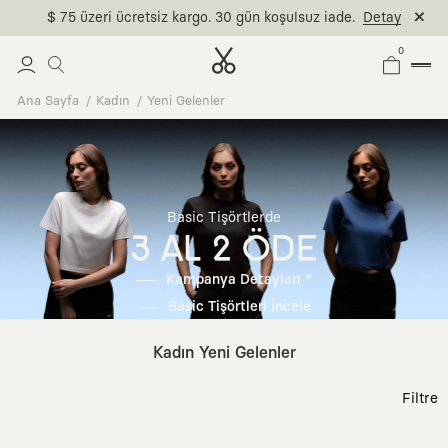
$ 75 üzeri ücretsiz kargo. 30 gün koşulsuz iade.
Detay
0
Ana Sayfa
Kadın
Yeni Gelenler
Basic Tişörtlerde
3 AL 2 ÖDE
Kampanya Detayları *
Basic Tişörtleri İncele
Kadın Yeni Gelenler
Filtre