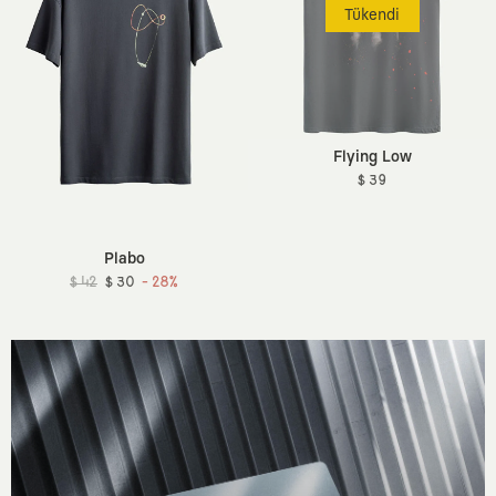
Tükendi
Flying Low
$ 39
Plabo
$ 42
$ 30
- 28%