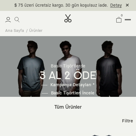
$ 75 üzeri ücretsiz kargo. 30 gün koşulsuz iade.
Detay
0
Ana Sayfa
Ürünler
Basic Tişörtlerde
3 AL 2 ÖDE
Kampanya Detayları *
Basic Tişörtleri İncele
Tüm Ürünler
Filtre