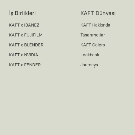
İş Birlikleri
KAFT Dünyası
KAFT x IBANEZ
KAFT Hakkında
KAFT x FUJIFILM
Tasarımcılar
KAFT x BLENDER
KAFT Colors
KAFT x NVIDIA
Lookbook
KAFT x FENDER
Journeys