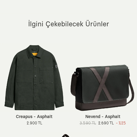
İlgini Çekebilecek Ürünler
Creapus - Asphalt
Nevend - Asphalt
2.900 TL
3.590 TL
2.690 TL
- %25