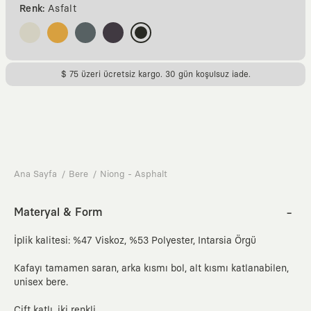
Renk:
Asfalt
$ 75 üzeri ücretsiz kargo. 30 gün koşulsuz iade.
Ana Sayfa
Bere
Niong - Asphalt
Materyal & Form
İplik kalitesi: %47 Viskoz, %53 Polyester, Intarsia Örgü
Kafayı tamamen saran, arka kısmı bol, alt kısmı katlanabilen,
unisex bere.
Çift katlı, iki renkli.