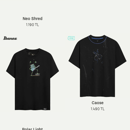
Neo Shred
1.190 TL
Caose
1.490 TL
Polar Light