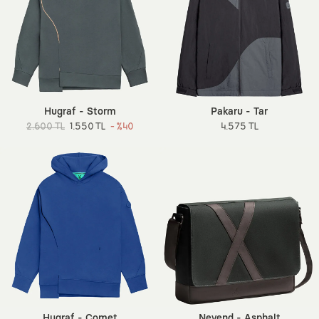
Hugraf - Storm
Pakaru - Tar
2.600 TL
1.550 TL
- %40
4.575 TL
Hugraf - Comet
Nevend - Asphalt