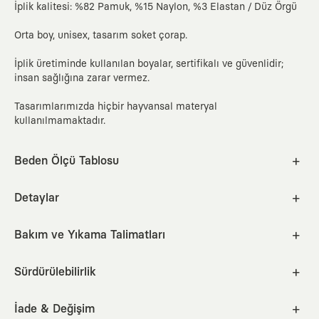
İplik kalitesi: %82 Pamuk, %15 Naylon, %3 Elastan / Düz Örgü
Orta boy, unisex, tasarım soket çorap.
İplik üretiminde kullanılan boyalar, sertifikalı ve güvenlidir;
insan sağlığına zarar vermez.
Tasarımlarımızda hiçbir hayvansal materyal
kullanılmamaktadır.
Beden Ölçü Tablosu
S
M
Detaylar
Bakım ve Yıkama Talimatları
EUR
U.K.
U.S. M
U.S. W
JPN
cm
inc
30°C makinede ağartıcı içermeyen deterjanla yıkayınız.
36-40
3.5-6.5
4½-7½
5½-9
23-26
Sürdürülebilirlik
Benzer renklerle, hassas programda, tersten yıkayınız.
Better Cotton Initiative partneri olarak, ürünlerimizde Better
Nasıl Ölçülür?
Cotton Initiative'in sürdürülebilir pamuk üretimi standartlarına
İade & Değişim
Tamburla kurutma önerilmez; doğrudan güneş ışığına maruz