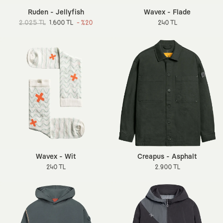
Ruden - Jellyfish
Wavex - Flade
2.025 TL
1.600 TL
- %20
240 TL
Wavex - Wit
Creapus - Asphalt
240 TL
2.900 TL