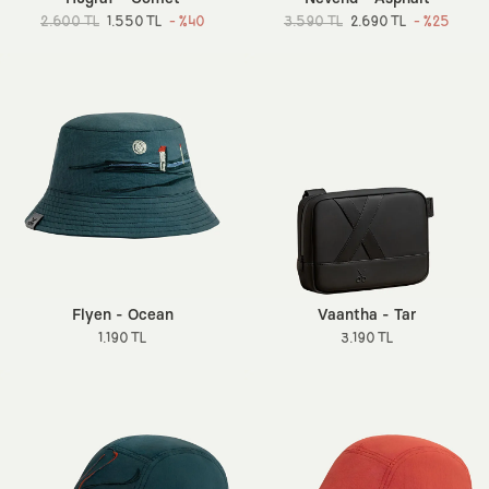
2.600 TL
1.550 TL
- %40
3.590 TL
2.690 TL
- %25
Flyen - Ocean
Vaantha - Tar
1.190 TL
3.190 TL