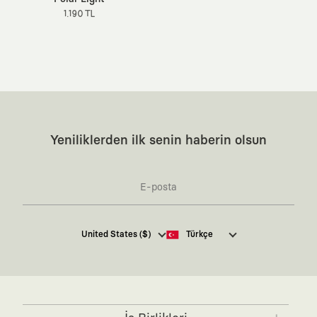
1.190 TL
Yeniliklerden ilk senin haberin olsun
Kaft Tasarım Tekstil Sanayi ve Ticaret Anonim
United States ($)
Türkçe
Şirketi tarafından kampanya ve tanıtımlara ilişkin
tarafıma ticari elektronik ileti göndermesi için
burada
belirtilen izni veriyorum.
Ticari Elektronik İleti Aydınlatma Metni’ne
buradan
ulaşabilirsiniz.