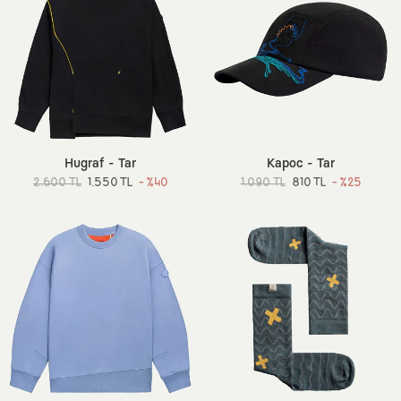
Hugraf - Tar
Kapoc - Tar
2.600 TL
1.550 TL
- %40
1.090 TL
810 TL
- %25