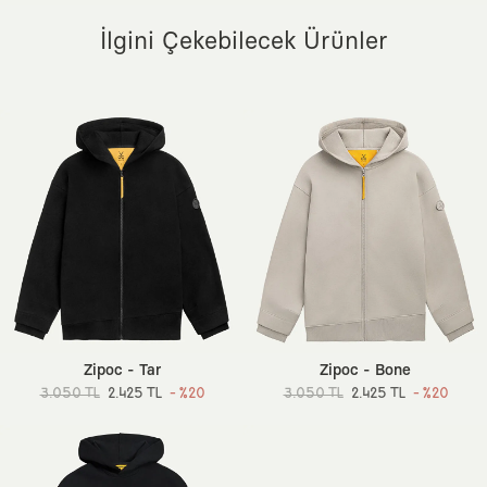
İlgini Çekebilecek Ürünler
Zipoc - Tar
Zipoc - Bone
3.050 TL
2.425 TL
- %20
3.050 TL
2.425 TL
- %20