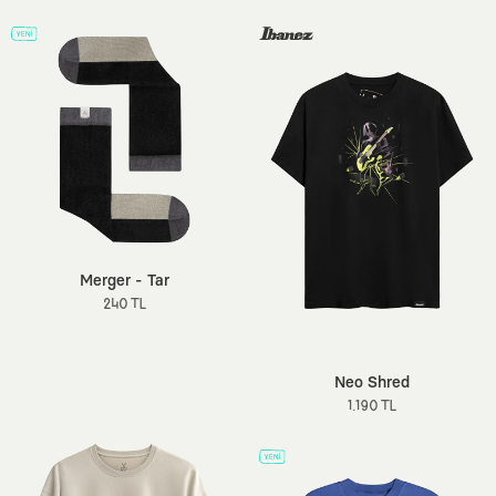
Merger - Tar
240 TL
Neo Shred
1.190 TL