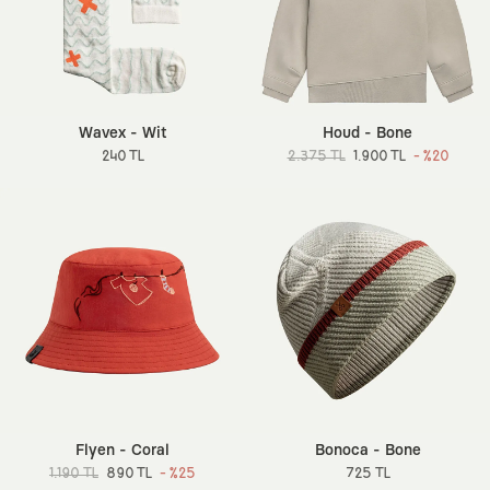
Wavex - Wit
Houd - Bone
240 TL
2.375 TL
1.900 TL
- %20
Flyen - Coral
Bonoca - Bone
1.190 TL
890 TL
- %25
725 TL