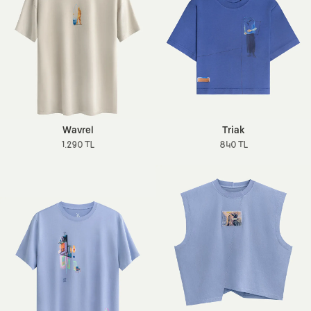
Wavrel
Triak
1.290 TL
840 TL