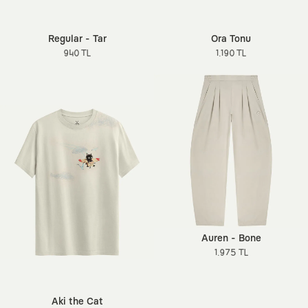
Regular - Tar
Ora Tonu
940 TL
1.190 TL
Auren - Bone
1.975 TL
Aki the Cat