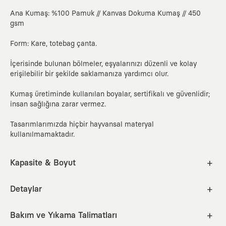
Ana Kumaş: %100 Pamuk // Kanvas Dokuma Kumaş // 450
gsm
Form: Kare, totebag çanta.
İçerisinde bulunan bölmeler, eşyalarınızı düzenli ve kolay
erişilebilir bir şekilde saklamanıza yardımcı olur.
Kumaş üretiminde kullanılan boyalar, sertifikalı ve güvenlidir;
insan sağlığına zarar vermez.
Tasarımlarımızda hiçbir hayvansal materyal
kullanılmamaktadır.
Kapasite & Boyut
10.8 litre kapasiteli.
En
Boy
Derinlik
Çanta sapı
cm
inc
Detaylar
29.5
29.5
12
62
12.9 inçe kadar tabletlere uygun bir iç cebi bulunmaktadır.
Bakım ve Yıkama Talimatları
Nasıl Ölçülür?