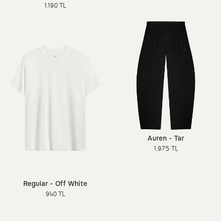
1.190 TL
Auren - Tar
1.975 TL
Regular - Off White
940 TL