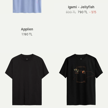
Igami - Jellyfish
930 TL
790 TL
- %15
Applien
1.190 TL