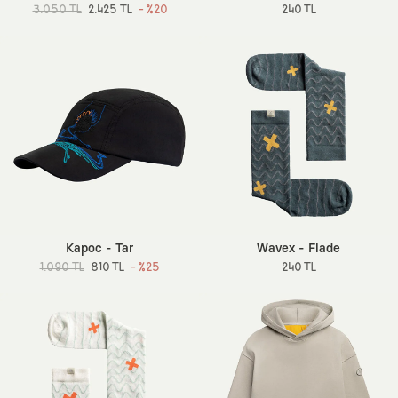
3.050 TL
2.425 TL
- %20
240 TL
Kapoc - Tar
Wavex - Flade
1.090 TL
810 TL
- %25
240 TL