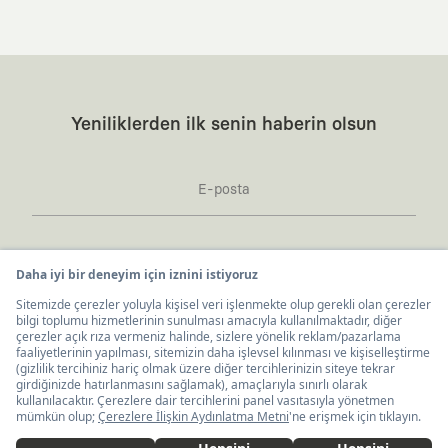
Yeniliklerden ilk senin haberin olsun
Kaft Tasarım Tekstil Sanayi ve Ticaret Anonim
United States ($)
Türkçe
Şirketi tarafından kampanya ve tanıtımlara ilişkin
tarafıma ticari elektronik ileti göndermesi için
burada
belirtilen izni veriyorum.
Ticari Elektronik İleti Aydınlatma Metni’ne
buradan
ulaşabilirsiniz.
İş Birlikleri
KAFT x IBANEZ
KAFT x FUJIFILM
KAFT Dünyası
KAFT x BLENDER
KAFT x NVIDIA
KAFT Hakkında