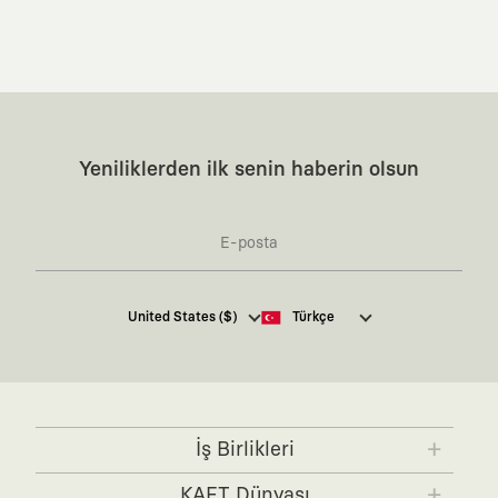
Yeniliklerden ilk senin haberin olsun
Kaft Tasarım Tekstil Sanayi ve Ticaret Anonim
United States ($)
Türkçe
Şirketi tarafından kampanya ve tanıtımlara ilişkin
tarafıma ticari elektronik ileti göndermesi için
burada
belirtilen izni veriyorum.
Ticari Elektronik İleti Aydınlatma Metni’ne
buradan
ulaşabilirsiniz.
İş Birlikleri
KAFT x IBANEZ
KAFT x FUJIFILM
KAFT Dünyası