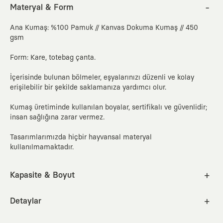
Materyal & Form
Ana Kumaş: %100 Pamuk // Kanvas Dokuma Kumaş // 450
gsm
Form: Kare, totebag çanta.
İçerisinde bulunan bölmeler, eşyalarınızı düzenli ve kolay
erişilebilir bir şekilde saklamanıza yardımcı olur.
Kumaş üretiminde kullanılan boyalar, sertifikalı ve güvenlidir;
insan sağlığına zarar vermez.
Tasarımlarımızda hiçbir hayvansal materyal
kullanılmamaktadır.
Kapasite & Boyut
20 litre kapasiteli.
En
Boy
Derinlik
Çanta sapı
cm
inc
Detaylar
38
38
14
60
15.6 inçe kadar laptop taşımak için bir bölmesi vardır.