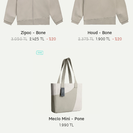
Zipoc - Bone
Houd - Bone
3.050 TL
2.425 TL
- %20
2.375 TL
1.900 TL
- %20
Meclo Mini - Pone
1.990 TL