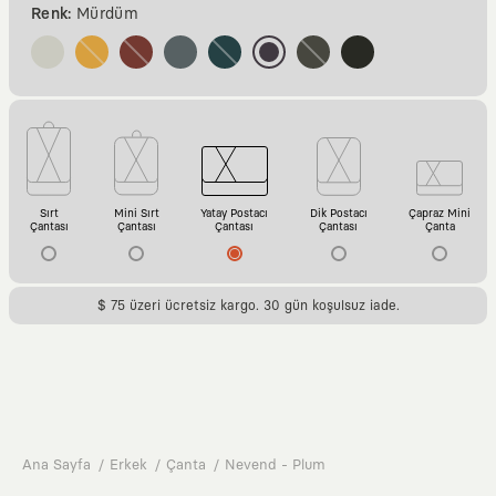
Renk:
Mürdüm
Sırt
Mini Sırt
Yatay Postacı
Dik Postacı
Çapraz Mini
Çantası
Çantası
Çantası
Çantası
Çanta
$ 75 üzeri ücretsiz kargo. 30 gün koşulsuz iade.
Ana Sayfa
Erkek
Çanta
Nevend - Plum