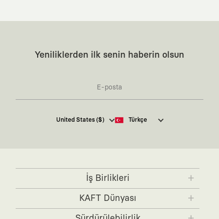
Yeniliklerden ilk senin haberin olsun
Kaft Tasarım Tekstil Sanayi ve Ticaret Anonim
United States ($)
Türkçe
Şirketi tarafından kampanya ve tanıtımlara ilişkin
tarafıma ticari elektronik ileti göndermesi için
burada
belirtilen izni veriyorum.
Ticari Elektronik İleti Aydınlatma Metni’ne
buradan
ulaşabilirsiniz.
İş Birlikleri
KAFT x IBANEZ
KAFT x FUJIFILM
KAFT Dünyası
KAFT x BLENDER
KAFT x NVIDIA
KAFT Hakkında
Sürdürülebilirlik