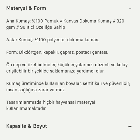
Materyal & Form
Ana Kumaş: %100 Pamuk // Kanvas Dokuma Kumaş // 320
gsm // Su İtici Özelliğe Sahip
Astar Kumaş: %100 polyester dokuma kumaş.
Form: Dikdörtgen, kapaklı, çapraz, postacı çantası.
Ön cep ve özel bölmeler, küçük eşyalarınızı düzenli ve kolay
erişilebilir bir şekilde saklamanıza yardımcı olur.
Kumaş üretiminde kullanılan boyalar, sertifikalı ve güvenlidir;
insan sağlığına zarar vermez.
Tasarımlarımızda hiçbir hayvansal materyal
kullanılmamaktadır.
Kapasite & Boyut
7.8 litre kapasiteli.
En
Boy
Derinlik
Askı boyu
cm
inc