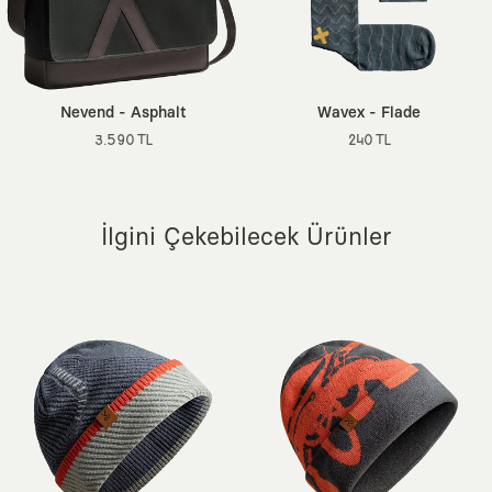
Ek Özellik:
Çapraz Askılı, Yatay Tasarım, Renk Dayanıklılığı
Yüksek İndantren Boyama
Nevend - Asphalt
Wavex - Flade
3.590 TL
240 TL
İlgini Çekebilecek Ürünler