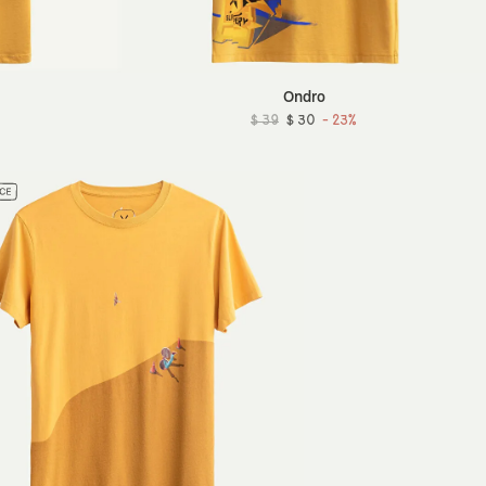
Ondro
$ 39
$ 30
- 23%