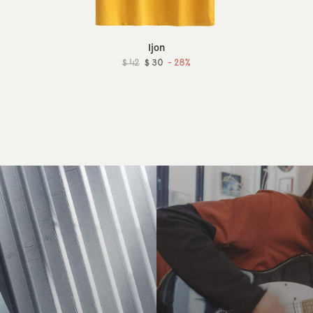
Ijon
$ 42
$ 30
- 28%