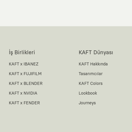
İş Birlikleri
KAFT Dünyası
KAFT x IBANEZ
KAFT Hakkında
KAFT x FUJIFILM
Tasarımcılar
KAFT x BLENDER
KAFT Colors
KAFT x NVIDIA
Lookbook
KAFT x FENDER
Journeys