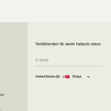
Yeniliklerden ilk senin haberin olsun
Kaft Tasarım Tekstil Sanayi ve
United States ($)
Türkçe
Ticaret Anonim Şirketi tarafından
kampanya ve tanıtımlara ilişkin
tarafıma ticari elektronik ileti
göndermesi için
burada
belirtilen
esi
izni veriyorum.
Ticari Elektronik İleti Aydınlatma
Metni’ne
buradan ulaşabilirsiniz.