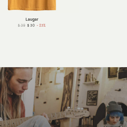
Laugar
$ 39
$ 30
- 23%