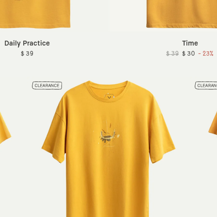
Daily Practice
Time
$ 39
$ 39
$ 30
- 23%