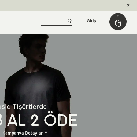
0
Giriş
sic Tişörtlerde
3 AL 2 ÖDE
Kampanya Detayları *