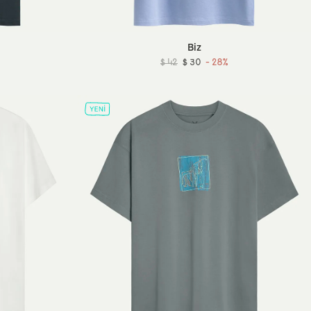
Biz
$ 42
$ 30
- 28%