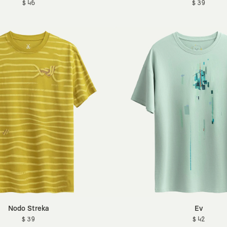
$ 46
$ 39
Nodo Streka
Ev
$ 39
$ 42