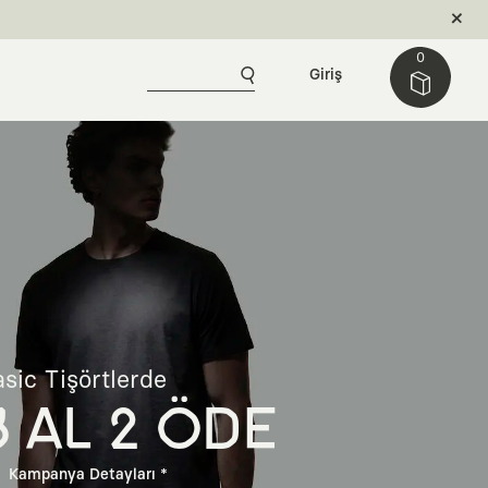
0
Giriş
sic Tişörtlerde
3 AL 2 ÖDE
Kampanya Detayları *