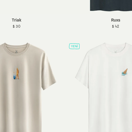
Triak
Ruxs
$ 30
$ 42