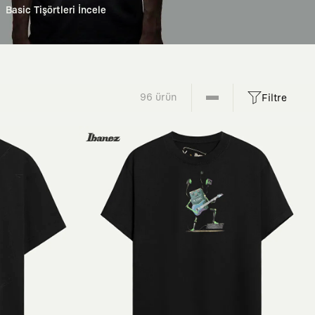
Basic Tişörtleri İncele
96 ürün
Filtre