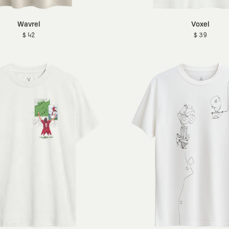
Wavrel
Voxel
$ 42
$ 39