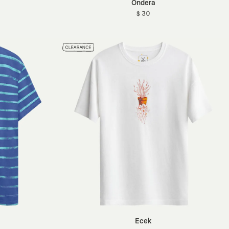
Ondera
$ 30
Ecek