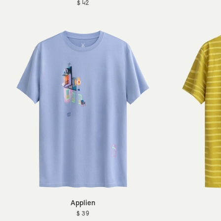
$ 42
Applien
$ 39