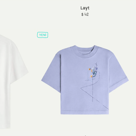
Layt
$ 42