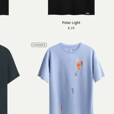
Polar Light
$ 39