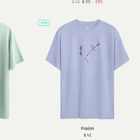
$ 42
$ 30
- 28%
Fralim
$ 42