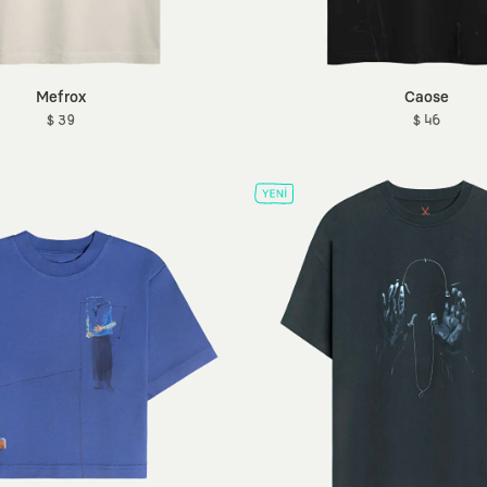
Mefrox
Caose
$ 39
$ 46