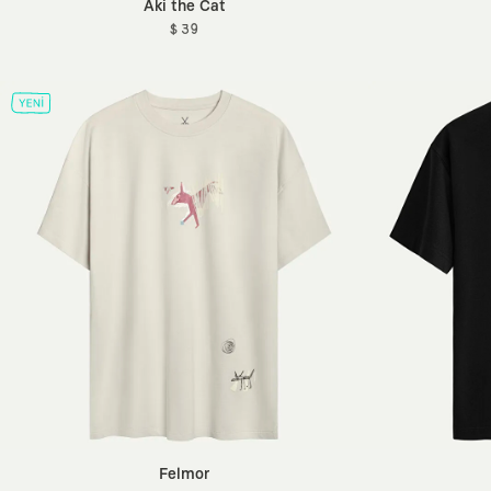
Aki the Cat
$ 39
Felmor