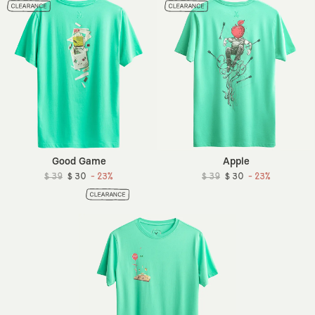
Good Game
Apple
$ 39
$ 30
- 23%
$ 39
$ 30
- 23%