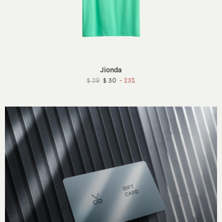
Jionda
$ 39
$ 30
- 23%