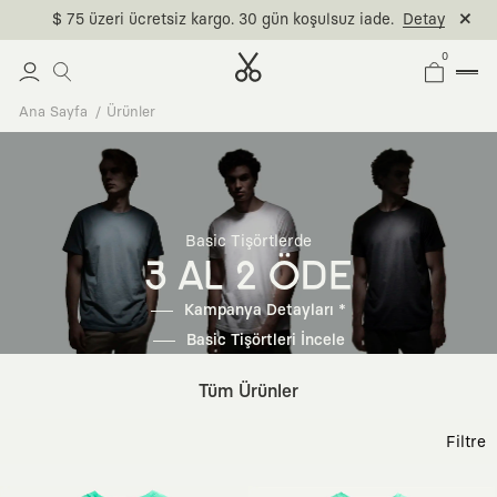
$ 75 üzeri ücretsiz kargo. 30 gün koşulsuz iade.
Detay
0
Ana Sayfa
Ürünler
Basic Tişörtlerde
3 AL 2 ÖDE
Kampanya Detayları *
Basic Tişörtleri İncele
Tüm Ürünler
Filtre