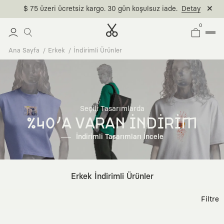
$ 75 üzeri ücretsiz kargo. 30 gün koşulsuz iade.
Detay
0
Ana Sayfa
Erkek
İndirimli Ürünler
Seçili Tasarımlarda
%40'A VARAN İNDİRİM
İndirimli Tasarımları İncele
Erkek İndirimli Ürünler
Filtre