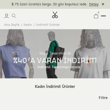
$ 75 üzeri ücretsiz kargo. 30 gün koşulsuz iade.
Detay
0
Ana Sayfa
Kadın
İndirimli Ürünler
Seçili Tasarımlarda
%40'A VARAN İNDİRİM
İndirimli Tasarımları İncele
Kadın İndirimli Ürünler
Filtre