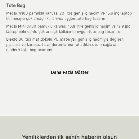
Tote Bag
Meclo
%100 pamuklu kanvas, 20 litre geniş iç hacim ve 15.6 inç laptop
bölmesiyle çok amaçlı kullanıma uygun tote bag tasarımı.
Meclo Mini
%100 pamuklu kanvas, 10.8 litre geniş iç hacim ve 12.9 inç
laptop bölmesiyle çok amaçlı kullanıma uygun tote bag tasarımı.
Blekto
Su itici mat dokulu PU materyal, geniş iç hacmiyle değişen
planlara ve kararsız hava durumlarına rahatlıkla uyum sağlayan
modern tote bag tasarımı.
Neden KAFT?
Daha Fazla Göster
:
Giyilebilir Hikayeler
KAFT sıradan bir giyim markası değil; kanvasını
farklı sanatçılara ve yaratıcı zihinlere açık tutan bir tasarım
platformudur. Üzerinde taşıdığın her parça, arkasında derin bir anlam
ve hikaye barındıran özgün bir sanat eseridir.
:
Zamansız Tasarımlar
Klasik moda dünyasının dayattığı sezonluk
trendlerden ve hızlı tüketim döngülerinden tamamen uzağız. Amacımız
sadece birkaç ay giyilip eskiyecek kıyafetler üretmek değil; yıllar boyu
dolabının en değerli parçası olarak kalacak, hikayesini ve estetik
değerini hiçbir zaman kaybetmeyen zamansız tasarımlar ortaya
koymaktır.
:
Yaratıcı Bir Topluluk
KAFT, keşfetmeyi sevenlerin, sanata tutkuyla bağlı
Yeniliklerden ilk senin haberin olsun