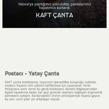
Yalova’ya yaptığımız yolculukta, çantalarımız
hayatımızı kurtardı.
KAFT ÇANTA
Postacı - Yatay Çanta
KAFT çanta koleksiyonu; tasarımın işlevsellikle buluştuğu noktada,
modern hayatın tüm yükünü hafifletmek için tasarlandı. Farklı
ihtiyaçlara yanıt veren bu geniş koleksiyon; dizüstü bilgisayarından
kişisel eşyalarına kadar her şeyi güvenle taşımanı sağlayan ergonomik
bölmelere sahiptir. Sürdürülebilir üretim prensipleriyle hayata geçen
bu seri, uzun yıllar yol arkadaşın olacak.