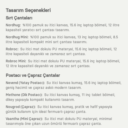
Tasarım Seçenekleri
Sırt Çantaları
:
Nordhug
%100 pamuk su itici kanvas, 15.6 inç laptop bölmeli, 12 litre
kapasiteli yaratıcı sırt çantası tasarımı.
:
Nordhug Mini
%100 pamuk su itici kanvas, 13 inç laptop bölmeli, 8.5
litre kapasiteli kompakt mini sırt çantası tasarımı.
:
Robroc
Su itici mat dokulu PU materyal, 15.6 inç laptop bölmeli, 12
litre kapasiteli dayanıklı ve zamansız sırt çantası.
:
Robroc Mini
Su itici mat dokulu PU materyal, 15.6 inç laptop bölmeli,
12 litre kapasiteli dayanıklı ve zamansız sırt çantası.
Postacı ve Çapraz Çantalar
:
Nevend (Yatay Postacı)
Su itici kanvas kumaş, 15.6 inç laptop bölmeli,
geniş hacimli ve çapraz askılı modern tasarım.
:
Methone (Dik Postacı)
Su itici kanvas kumaş, 11 inç tablet bölmeli,
dikey yapısıyla kompakt kullanımlı tasarım.
:
Nougrod (Çapraz)
Su itici kanvas kumaş, pratik ve hafif yapısıyla
günlük kullanım için ideal fermuarlı çapraz çanta.
:
Vaantha (Mini Çapraz)
Su itici mat dokulu PU materyal, minimal
tasarımıyla öne çıkan uzun ömürlü fermuarlı çapraz çanta.