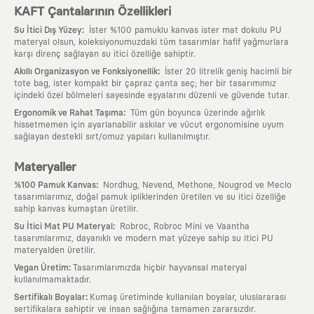
KAFT Çantalarının Özellikleri
:
Su İtici Dış Yüzey
İster %100 pamuklu kanvas ister mat dokulu PU
materyal olsun, koleksiyonumuzdaki tüm tasarımlar hafif yağmurlara
karşı direnç sağlayan su itici özelliğe sahiptir.
:
Akıllı Organizasyon ve Fonksiyonellik
İster 20 litrelik geniş hacimli bir
tote bag, ister kompakt bir çapraz çanta seç; her bir tasarımımız
içindeki özel bölmeleri sayesinde eşyalarını düzenli ve güvende tutar.
:
Ergonomik ve Rahat Taşıma
Tüm gün boyunca üzerinde ağırlık
hissetmemen için ayarlanabilir askılar ve vücut ergonomisine uyum
sağlayan destekli sırt/omuz yapıları kullanılmıştır.
Materyaller
:
%100 Pamuk Kanvas
Nordhug, Nevend, Methone, Nougrod ve Meclo
tasarımlarımız, doğal pamuk ipliklerinden üretilen ve su itici özelliğe
sahip kanvas kumaştan üretilir.
:
Su İtici Mat PU Materyal
Robroc, Robroc Mini ve Vaantha
tasarımlarımız, dayanıklı ve modern mat yüzeye sahip su itici PU
materyalden üretilir.
:
Vegan Üretim
Tasarımlarımızda hiçbir hayvansal materyal
kullanılmamaktadır.
:
Sertifikalı Boyalar
Kumaş üretiminde kullanılan boyalar, uluslararası
sertifikalara sahiptir ve insan sağlığına tamamen zararsızdır.