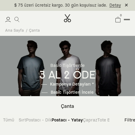
$ 75 üzeri ücretsiz kargo. 30 gün koşulsuz iade.
Detay
0
Ana Sayfa
Çanta
Basic Tişörtlerde
3 AL 2 ÖDE
Kampanya Detayları *
Basic Tişörtleri İncele
Çanta
Tümü
Sırt
Postacı - Dik
Postacı - Yatay
Çapraz
Tote Bag
Filtr