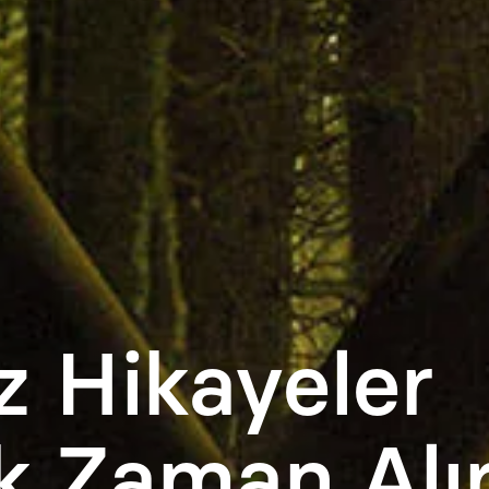
 Hikayeler
k Zaman Alı