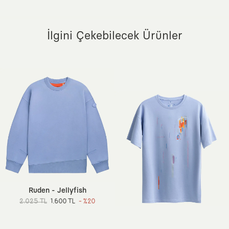
İlgini Çekebilecek Ürünler
Ruden - Jellyfish
2.025 TL
1.600 TL
- %20