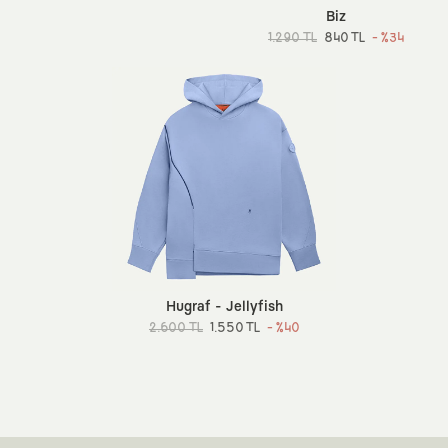
Biz
1.290 TL
840 TL
- %34
Hugraf - Jellyfish
2.600 TL
1.550 TL
- %40