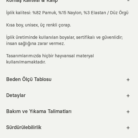
Kumaş Kalitesi & Kalıp
İplik kalitesi: %82 Pamuk, %15 Naylon, %3 Elastan / Düz Örgü
Kısa boy, unisex, üç renkli çorap.
İplik üretiminde kullanılan boyalar, sertifikalı ve güvenlidir;
insan sağlığına zarar vermez.
Tasarımlarımızda hiçbir hayvansal materyal
kullanılmamaktadır.
Beden Ölçü Tablosu
S
M
Detaylar
Bakım ve Yıkama Talimatları
EUR
U.K.
U.S. M
U.S. W
JPN
cm
inc
30°C makinede ağartıcı içermeyen deterjanla yıkayınız.
36-40
3.5-6.5
4½-7½
5½-9
23-26
Sürdürülebilirlik
Benzer renklerle, hassas programda, tersten yıkayınız.
Better Cotton Initiative partneri olarak, ürünlerimizde Better
Nasıl Ölçülür?