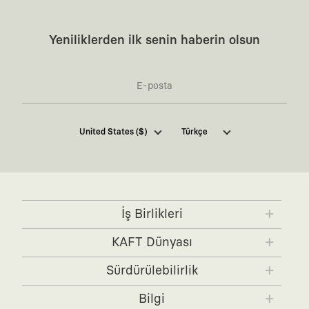
Yeniliklerden ilk senin haberin olsun
Kaft Tasarım Tekstil Sanayi ve Ticaret Anonim
United States ($)
Türkçe
Şirketi tarafından kampanya ve tanıtımlara ilişkin
tarafıma ticari elektronik ileti göndermesi için
burada
belirtilen izni veriyorum.
Ticari Elektronik İleti Aydınlatma Metni’ne
buradan
ulaşabilirsiniz.
İş Birlikleri
KAFT x IBANEZ
KAFT x FUJIFILM
KAFT Dünyası
KAFT x BLENDER
KAFT x NVIDIA
KAFT Hakkında
Sürdürülebilirlik
KAFT x FENDER
Tasarımcılar
Zamansız Hikayeler
Bilgi
KAFT Colors