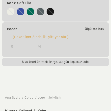
Renk:
Soft Lila
Beden:
Ölçü tablosu
(Paket içeriğinde iki çift yer alır.)
S
M
$ 75 üzeri ücretsiz kargo. 30 gün koşulsuz iade.
Ana Sayfa
Çorap
Joqu - Jellyfish