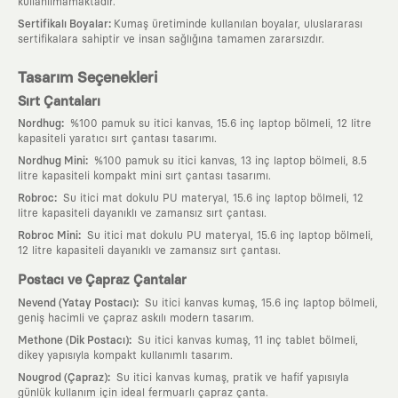
kullanılmamaktadır.
:
Sertifikalı Boyalar
Kumaş üretiminde kullanılan boyalar, uluslararası
sertifikalara sahiptir ve insan sağlığına tamamen zararsızdır.
Tasarım Seçenekleri
Sırt Çantaları
:
Nordhug
%100 pamuk su itici kanvas, 15.6 inç laptop bölmeli, 12 litre
kapasiteli yaratıcı sırt çantası tasarımı.
:
Nordhug Mini
%100 pamuk su itici kanvas, 13 inç laptop bölmeli, 8.5
litre kapasiteli kompakt mini sırt çantası tasarımı.
:
Robroc
Su itici mat dokulu PU materyal, 15.6 inç laptop bölmeli, 12
litre kapasiteli dayanıklı ve zamansız sırt çantası.
:
Robroc Mini
Su itici mat dokulu PU materyal, 15.6 inç laptop bölmeli,
12 litre kapasiteli dayanıklı ve zamansız sırt çantası.
Postacı ve Çapraz Çantalar
:
Nevend (Yatay Postacı)
Su itici kanvas kumaş, 15.6 inç laptop bölmeli,
geniş hacimli ve çapraz askılı modern tasarım.
:
Methone (Dik Postacı)
Su itici kanvas kumaş, 11 inç tablet bölmeli,
dikey yapısıyla kompakt kullanımlı tasarım.
:
Nougrod (Çapraz)
Su itici kanvas kumaş, pratik ve hafif yapısıyla
günlük kullanım için ideal fermuarlı çapraz çanta.