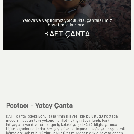
Yalova’ya yaptığımız yolculukta, çantalarımız
hayatımızı kurtardı.
KAFT ÇANTA
Postacı - Yatay Çanta
KAFT çanta koleksiyonu; tasarımın işlevsellikle buluştuğu noktada,
modern hayatın tüm yükünü hafifletmek için tasarlandı. Farklı
ihtiyaçlara yanıt veren bu geniş koleksiyon; dizüstü bilgisayarından
kişisel eşyalarına kadar her şeyi güvenle taşımanı sağlayan ergonomik
bölmelere sahiptir. Sürdürülebilir üretim prensipleriyle hayata geçen