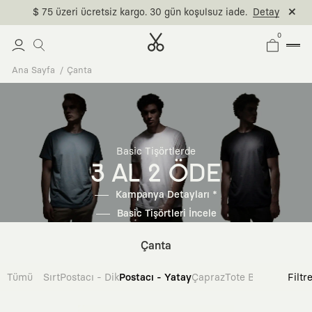
$ 75 üzeri ücretsiz kargo. 30 gün koşulsuz iade.
Detay
0
Ana Sayfa
Çanta
Basic Tişörtlerde
3 AL 2 ÖDE
Kampanya Detayları *
Basic Tişörtleri İncele
Çanta
Tümü
Sırt
Postacı - Dik
Postacı - Yatay
Çapraz
Tote Bag
Filtr