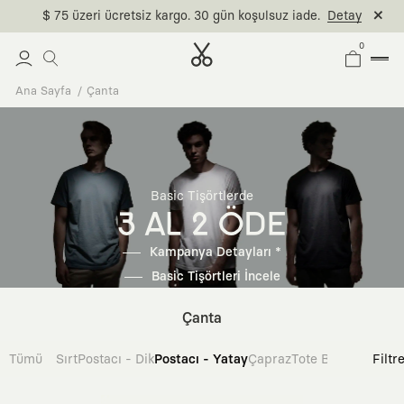
$ 75 üzeri ücretsiz kargo. 30 gün koşulsuz iade.
Detay
0
Ana Sayfa
Çanta
Basic Tişörtlerde
3 AL 2 ÖDE
Kampanya Detayları *
Basic Tişörtleri İncele
Çanta
Tümü
Sırt
Postacı - Dik
Postacı - Yatay
Çapraz
Tote Bag
Filtr