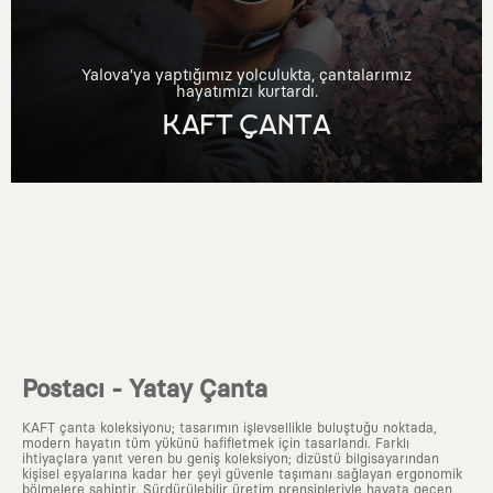
Yalova’ya yaptığımız yolculukta, çantalarımız
hayatımızı kurtardı.
KAFT ÇANTA
Postacı - Yatay Çanta
KAFT çanta koleksiyonu; tasarımın işlevsellikle buluştuğu noktada,
modern hayatın tüm yükünü hafifletmek için tasarlandı. Farklı
ihtiyaçlara yanıt veren bu geniş koleksiyon; dizüstü bilgisayarından
kişisel eşyalarına kadar her şeyi güvenle taşımanı sağlayan ergonomik
bölmelere sahiptir. Sürdürülebilir üretim prensipleriyle hayata geçen