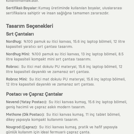
kullanılmamaktadır.
:
Sertifikalı Boyalar
Kumaş üretiminde kullanılan boyalar, uluslararası
sertifikalara sahiptir ve insan sağlığına tamamen zararsızdır.
Tasarım Seçenekleri
Sırt Çantaları
:
Nordhug
%100 pamuk su itici kanvas, 15.6 inç laptop bölmeli, 12 litre
kapasiteli yaratıcı sırt çantası tasarımı.
:
Nordhug Mini
%100 pamuk su itici kanvas, 13 inç laptop bölmeli, 8.5
litre kapasiteli kompakt mini sırt çantası tasarımı.
:
Robroc
Su itici mat dokulu PU materyal, 15.6 inç laptop bölmeli, 12
litre kapasiteli dayanıklı ve zamansız sırt çantası.
:
Robroc Mini
Su itici mat dokulu PU materyal, 15.6 inç laptop bölmeli,
12 litre kapasiteli dayanıklı ve zamansız sırt çantası.
Postacı ve Çapraz Çantalar
:
Nevend (Yatay Postacı)
Su itici kanvas kumaş, 15.6 inç laptop bölmeli,
geniş hacimli ve çapraz askılı modern tasarım.
:
Methone (Dik Postacı)
Su itici kanvas kumaş, 11 inç tablet bölmeli,
dikey yapısıyla kompakt kullanımlı tasarım.
:
Nougrod (Çapraz)
Su itici kanvas kumaş, pratik ve hafif yapısıyla
günlük kullanım için ideal fermuarlı çapraz çanta.