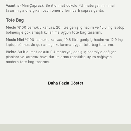
:
Vaantha (Mini Çapraz)
Su itici mat dokulu PU materyal, minimal
tasarımıyla öne çıkan uzun ömürlü fermuarlı çapraz çanta.
Tote Bag
Meclo
%100 pamuklu kanvas, 20 litre geniş iç hacim ve 15.6 inç laptop
bölmesiyle çok amaçlı kullanıma uygun tote bag tasarımı.
Meclo Mini
%100 pamuklu kanvas, 10.8 litre geniş iç hacim ve 12.9 inç
laptop bölmesiyle çok amaçlı kullanıma uygun tote bag tasarımı.
Blekto
Su itici mat dokulu PU materyal, geniş iç hacmiyle değişen
planlara ve kararsız hava durumlarına rahatlıkla uyum sağlayan
modern tote bag tasarımı.
Neden KAFT?
Daha Fazla Göster
:
Giyilebilir Hikayeler
KAFT sıradan bir giyim markası değil; kanvasını
farklı sanatçılara ve yaratıcı zihinlere açık tutan bir tasarım
platformudur. Üzerinde taşıdığın her parça, arkasında derin bir anlam
ve hikaye barındıran özgün bir sanat eseridir.
:
Zamansız Tasarımlar
Klasik moda dünyasının dayattığı sezonluk
trendlerden ve hızlı tüketim döngülerinden tamamen uzağız. Amacımız
sadece birkaç ay giyilip eskiyecek kıyafetler üretmek değil; yıllar boyu
dolabının en değerli parçası olarak kalacak, hikayesini ve estetik
değerini hiçbir zaman kaybetmeyen zamansız tasarımlar ortaya