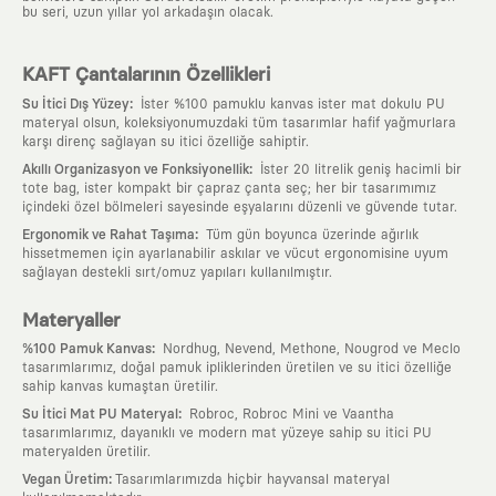
bu seri, uzun yıllar yol arkadaşın olacak.
KAFT Çantalarının Özellikleri
:
Su İtici Dış Yüzey
İster %100 pamuklu kanvas ister mat dokulu PU
materyal olsun, koleksiyonumuzdaki tüm tasarımlar hafif yağmurlara
karşı direnç sağlayan su itici özelliğe sahiptir.
:
Akıllı Organizasyon ve Fonksiyonellik
İster 20 litrelik geniş hacimli bir
tote bag, ister kompakt bir çapraz çanta seç; her bir tasarımımız
içindeki özel bölmeleri sayesinde eşyalarını düzenli ve güvende tutar.
:
Ergonomik ve Rahat Taşıma
Tüm gün boyunca üzerinde ağırlık
hissetmemen için ayarlanabilir askılar ve vücut ergonomisine uyum
sağlayan destekli sırt/omuz yapıları kullanılmıştır.
Materyaller
:
%100 Pamuk Kanvas
Nordhug, Nevend, Methone, Nougrod ve Meclo
tasarımlarımız, doğal pamuk ipliklerinden üretilen ve su itici özelliğe
sahip kanvas kumaştan üretilir.
:
Su İtici Mat PU Materyal
Robroc, Robroc Mini ve Vaantha
tasarımlarımız, dayanıklı ve modern mat yüzeye sahip su itici PU
materyalden üretilir.
:
Vegan Üretim
Tasarımlarımızda hiçbir hayvansal materyal