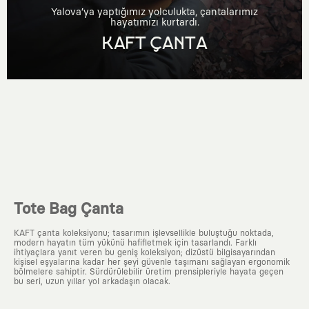
Yalova’ya yaptığımız yolculukta, çantalarımız
hayatımızı kurtardı.
KAFT ÇANTA
Tote Bag Çanta
KAFT çanta koleksiyonu; tasarımın işlevsellikle buluştuğu noktada,
modern hayatın tüm yükünü hafifletmek için tasarlandı. Farklı
ihtiyaçlara yanıt veren bu geniş koleksiyon; dizüstü bilgisayarından
kişisel eşyalarına kadar her şeyi güvenle taşımanı sağlayan ergonomik
bölmelere sahiptir. Sürdürülebilir üretim prensipleriyle hayata geçen
bu seri, uzun yıllar yol arkadaşın olacak.