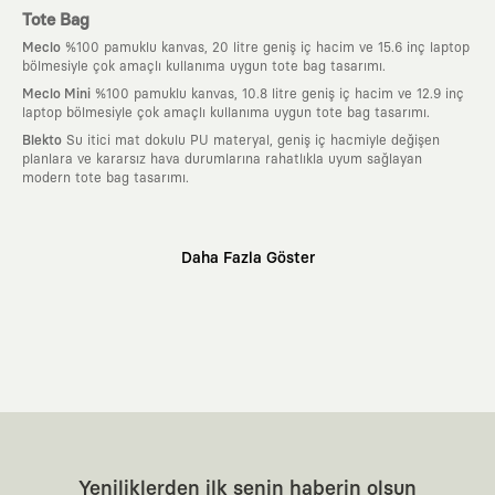
Tote Bag
Meclo
%100 pamuklu kanvas, 20 litre geniş iç hacim ve 15.6 inç laptop
bölmesiyle çok amaçlı kullanıma uygun tote bag tasarımı.
Meclo Mini
%100 pamuklu kanvas, 10.8 litre geniş iç hacim ve 12.9 inç
laptop bölmesiyle çok amaçlı kullanıma uygun tote bag tasarımı.
Blekto
Su itici mat dokulu PU materyal, geniş iç hacmiyle değişen
planlara ve kararsız hava durumlarına rahatlıkla uyum sağlayan
modern tote bag tasarımı.
Neden KAFT?
Daha Fazla Göster
:
Giyilebilir Hikayeler
KAFT sıradan bir giyim markası değil; kanvasını
farklı sanatçılara ve yaratıcı zihinlere açık tutan bir tasarım
platformudur. Üzerinde taşıdığın her parça, arkasında derin bir anlam
ve hikaye barındıran özgün bir sanat eseridir.
:
Zamansız Tasarımlar
Klasik moda dünyasının dayattığı sezonluk
trendlerden ve hızlı tüketim döngülerinden tamamen uzağız. Amacımız
sadece birkaç ay giyilip eskiyecek kıyafetler üretmek değil; yıllar boyu
dolabının en değerli parçası olarak kalacak, hikayesini ve estetik
değerini hiçbir zaman kaybetmeyen zamansız tasarımlar ortaya
koymaktır.
:
Yaratıcı Bir Topluluk
KAFT, keşfetmeyi sevenlerin, sanata tutkuyla bağlı
Yeniliklerden ilk senin haberin olsun