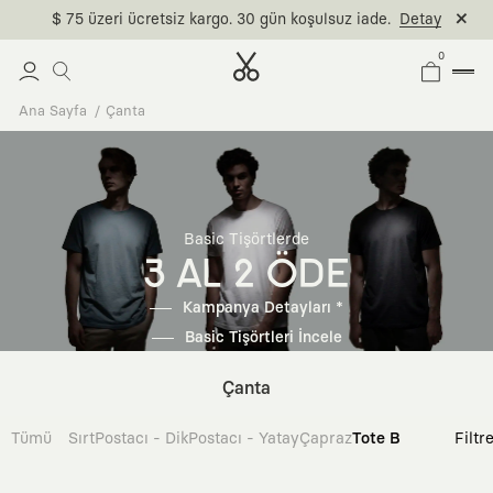
$ 75 üzeri ücretsiz kargo. 30 gün koşulsuz iade.
Detay
0
Ana Sayfa
Çanta
Basic Tişörtlerde
3 AL 2 ÖDE
Kampanya Detayları *
Basic Tişörtleri İncele
Çanta
Tümü
Sırt
Postacı - Dik
Postacı - Yatay
Çapraz
Tote Bag
Filtr