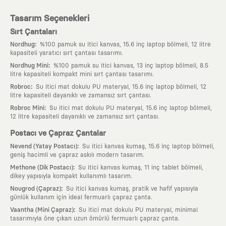
Tasarım Seçenekleri
Sırt Çantaları
:
Nordhug
%100 pamuk su itici kanvas, 15.6 inç laptop bölmeli, 12 litre
kapasiteli yaratıcı sırt çantası tasarımı.
:
Nordhug Mini
%100 pamuk su itici kanvas, 13 inç laptop bölmeli, 8.5
litre kapasiteli kompakt mini sırt çantası tasarımı.
:
Robroc
Su itici mat dokulu PU materyal, 15.6 inç laptop bölmeli, 12
litre kapasiteli dayanıklı ve zamansız sırt çantası.
:
Robroc Mini
Su itici mat dokulu PU materyal, 15.6 inç laptop bölmeli,
12 litre kapasiteli dayanıklı ve zamansız sırt çantası.
Postacı ve Çapraz Çantalar
:
Nevend (Yatay Postacı)
Su itici kanvas kumaş, 15.6 inç laptop bölmeli,
geniş hacimli ve çapraz askılı modern tasarım.
:
Methone (Dik Postacı)
Su itici kanvas kumaş, 11 inç tablet bölmeli,
dikey yapısıyla kompakt kullanımlı tasarım.
:
Nougrod (Çapraz)
Su itici kanvas kumaş, pratik ve hafif yapısıyla
günlük kullanım için ideal fermuarlı çapraz çanta.
:
Vaantha (Mini Çapraz)
Su itici mat dokulu PU materyal, minimal
tasarımıyla öne çıkan uzun ömürlü fermuarlı çapraz çanta.