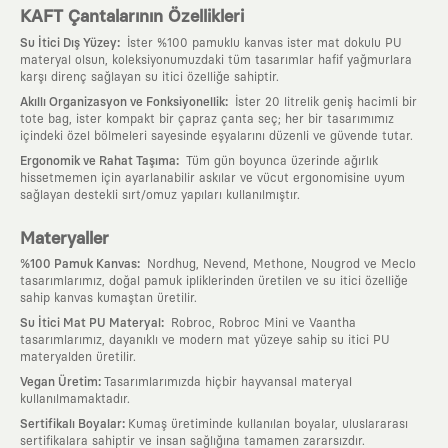
KAFT Çantalarının Özellikleri
:
Su İtici Dış Yüzey
İster %100 pamuklu kanvas ister mat dokulu PU
materyal olsun, koleksiyonumuzdaki tüm tasarımlar hafif yağmurlara
karşı direnç sağlayan su itici özelliğe sahiptir.
:
Akıllı Organizasyon ve Fonksiyonellik
İster 20 litrelik geniş hacimli bir
tote bag, ister kompakt bir çapraz çanta seç; her bir tasarımımız
içindeki özel bölmeleri sayesinde eşyalarını düzenli ve güvende tutar.
:
Ergonomik ve Rahat Taşıma
Tüm gün boyunca üzerinde ağırlık
hissetmemen için ayarlanabilir askılar ve vücut ergonomisine uyum
sağlayan destekli sırt/omuz yapıları kullanılmıştır.
Materyaller
:
%100 Pamuk Kanvas
Nordhug, Nevend, Methone, Nougrod ve Meclo
tasarımlarımız, doğal pamuk ipliklerinden üretilen ve su itici özelliğe
sahip kanvas kumaştan üretilir.
:
Su İtici Mat PU Materyal
Robroc, Robroc Mini ve Vaantha
tasarımlarımız, dayanıklı ve modern mat yüzeye sahip su itici PU
materyalden üretilir.
:
Vegan Üretim
Tasarımlarımızda hiçbir hayvansal materyal
kullanılmamaktadır.
:
Sertifikalı Boyalar
Kumaş üretiminde kullanılan boyalar, uluslararası
sertifikalara sahiptir ve insan sağlığına tamamen zararsızdır.