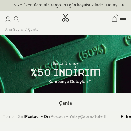
$ 75 üzeri ücretsiz kargo. 30 gün koşulsuz iade.
Detay
0
Ana Sayfa
Çanta
İkinci Üründe
%50 İNDİRİM
Kampanya Detayları *
Çanta
Tümü
Sırt
Postacı - Dik
Postacı - Yatay
Çapraz
Tote Bag
Filtr