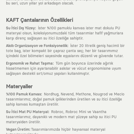
bu seri, uzun yıllar yol arkadaşın olacak.
KAFT Çantalarının Özellikleri
:
Su İtici Dış Yüzey
İster %100 pamuklu kanvas ister mat dokulu PU
materyal olsun, koleksiyonumuzdaki tüm tasarımlar hafif yağmurlara
karşı direnç sağlayan su itici özelliğe sahiptir.
:
Akıllı Organizasyon ve Fonksiyonellik
İster 20 litrelik geniş hacimli bir
tote bag, ister kompakt bir çapraz çanta seç; her bir tasarımımız
içindeki özel bölmeleri sayesinde eşyalarını düzenli ve güvende tutar.
:
Ergonomik ve Rahat Taşıma
Tüm gün boyunca üzerinde ağırlık
hissetmemen için ayarlanabilir askılar ve vücut ergonomisine uyum
sağlayan destekli sırt/omuz yapıları kullanılmıştır.
Materyaller
:
%100 Pamuk Kanvas
Nordhug, Nevend, Methone, Nougrod ve Meclo
tasarımlarımız, doğal pamuk ipliklerinden üretilen ve su itici özelliğe
sahip kanvas kumaştan üretilir.
:
Su İtici Mat PU Materyal
Robroc, Robroc Mini ve Vaantha
tasarımlarımız, dayanıklı ve modern mat yüzeye sahip su itici PU
materyalden üretilir.
:
Vegan Üretim
Tasarımlarımızda hiçbir hayvansal materyal