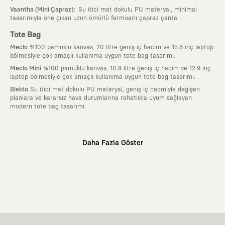
:
Vaantha (Mini Çapraz)
Su itici mat dokulu PU materyal, minimal
tasarımıyla öne çıkan uzun ömürlü fermuarlı çapraz çanta.
Tote Bag
Meclo
%100 pamuklu kanvas, 20 litre geniş iç hacim ve 15.6 inç laptop
bölmesiyle çok amaçlı kullanıma uygun tote bag tasarımı.
Meclo Mini
%100 pamuklu kanvas, 10.8 litre geniş iç hacim ve 12.9 inç
laptop bölmesiyle çok amaçlı kullanıma uygun tote bag tasarımı.
Blekto
Su itici mat dokulu PU materyal, geniş iç hacmiyle değişen
planlara ve kararsız hava durumlarına rahatlıkla uyum sağlayan
modern tote bag tasarımı.
Neden KAFT?
Daha Fazla Göster
:
Giyilebilir Hikayeler
KAFT sıradan bir giyim markası değil; kanvasını
farklı sanatçılara ve yaratıcı zihinlere açık tutan bir tasarım
platformudur. Üzerinde taşıdığın her parça, arkasında derin bir anlam
ve hikaye barındıran özgün bir sanat eseridir.
:
Zamansız Tasarımlar
Klasik moda dünyasının dayattığı sezonluk
trendlerden ve hızlı tüketim döngülerinden tamamen uzağız. Amacımız
sadece birkaç ay giyilip eskiyecek kıyafetler üretmek değil; yıllar boyu
dolabının en değerli parçası olarak kalacak, hikayesini ve estetik
değerini hiçbir zaman kaybetmeyen zamansız tasarımlar ortaya