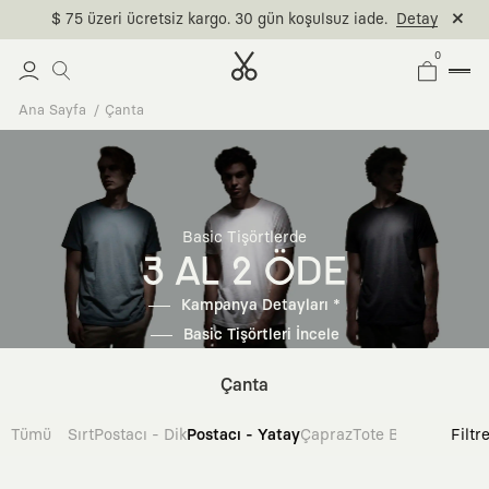
$ 75 üzeri ücretsiz kargo. 30 gün koşulsuz iade.
Detay
0
Ana Sayfa
Çanta
Basic Tişörtlerde
3 AL 2 ÖDE
Kampanya Detayları *
Basic Tişörtleri İncele
Çanta
Tümü
Sırt
Postacı - Dik
Postacı - Yatay
Çapraz
Tote Bag
Filtr