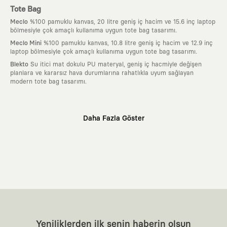
Tote Bag
Meclo
%100 pamuklu kanvas, 20 litre geniş iç hacim ve 15.6 inç laptop
bölmesiyle çok amaçlı kullanıma uygun tote bag tasarımı.
Meclo Mini
%100 pamuklu kanvas, 10.8 litre geniş iç hacim ve 12.9 inç
laptop bölmesiyle çok amaçlı kullanıma uygun tote bag tasarımı.
Blekto
Su itici mat dokulu PU materyal, geniş iç hacmiyle değişen
planlara ve kararsız hava durumlarına rahatlıkla uyum sağlayan
modern tote bag tasarımı.
Neden KAFT?
Daha Fazla Göster
:
Giyilebilir Hikayeler
KAFT sıradan bir giyim markası değil; kanvasını
farklı sanatçılara ve yaratıcı zihinlere açık tutan bir tasarım
platformudur. Üzerinde taşıdığın her parça, arkasında derin bir anlam
ve hikaye barındıran özgün bir sanat eseridir.
:
Zamansız Tasarımlar
Klasik moda dünyasının dayattığı sezonluk
trendlerden ve hızlı tüketim döngülerinden tamamen uzağız. Amacımız
sadece birkaç ay giyilip eskiyecek kıyafetler üretmek değil; yıllar boyu
dolabının en değerli parçası olarak kalacak, hikayesini ve estetik
değerini hiçbir zaman kaybetmeyen zamansız tasarımlar ortaya
koymaktır.
:
Yaratıcı Bir Topluluk
KAFT, keşfetmeyi sevenlerin, sanata tutkuyla bağlı
Yeniliklerden ilk senin haberin olsun