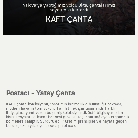
Yalova’ya yaptığımız yolculukta, çantalarımız
hayatımızı kurtardı.
KAFT ÇANTA
Postacı - Yatay Çanta
KAFT çanta koleksiyonu; tasarımın işlevsellikle buluştuğu noktada,
modern hayatın tüm yükünü hafifletmek için tasarlandı. Farklı
ihtiyaçlara yanıt veren bu geniş koleksiyon; dizüstü bilgisayarından
kişisel eşyalarına kadar her şeyi güvenle taşımanı sağlayan ergonomik
bölmelere sahiptir. Sürdürülebilir üretim prensipleriyle hayata geçen
bu seri, uzun yıllar yol arkadaşın olacak.