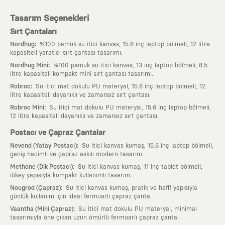
Tasarım Seçenekleri
Sırt Çantaları
:
Nordhug
%100 pamuk su itici kanvas, 15.6 inç laptop bölmeli, 12 litre
kapasiteli yaratıcı sırt çantası tasarımı.
:
Nordhug Mini
%100 pamuk su itici kanvas, 13 inç laptop bölmeli, 8.5
litre kapasiteli kompakt mini sırt çantası tasarımı.
:
Robroc
Su itici mat dokulu PU materyal, 15.6 inç laptop bölmeli, 12
litre kapasiteli dayanıklı ve zamansız sırt çantası.
:
Robroc Mini
Su itici mat dokulu PU materyal, 15.6 inç laptop bölmeli,
12 litre kapasiteli dayanıklı ve zamansız sırt çantası.
Postacı ve Çapraz Çantalar
:
Nevend (Yatay Postacı)
Su itici kanvas kumaş, 15.6 inç laptop bölmeli,
geniş hacimli ve çapraz askılı modern tasarım.
:
Methone (Dik Postacı)
Su itici kanvas kumaş, 11 inç tablet bölmeli,
dikey yapısıyla kompakt kullanımlı tasarım.
:
Nougrod (Çapraz)
Su itici kanvas kumaş, pratik ve hafif yapısıyla
günlük kullanım için ideal fermuarlı çapraz çanta.
:
Vaantha (Mini Çapraz)
Su itici mat dokulu PU materyal, minimal
tasarımıyla öne çıkan uzun ömürlü fermuarlı çapraz çanta.