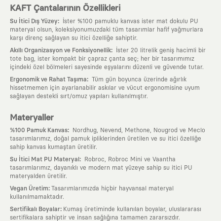
KAFT Çantalarının Özellikleri
:
Su İtici Dış Yüzey
İster %100 pamuklu kanvas ister mat dokulu PU
materyal olsun, koleksiyonumuzdaki tüm tasarımlar hafif yağmurlara
karşı direnç sağlayan su itici özelliğe sahiptir.
:
Akıllı Organizasyon ve Fonksiyonellik
İster 20 litrelik geniş hacimli bir
tote bag, ister kompakt bir çapraz çanta seç; her bir tasarımımız
içindeki özel bölmeleri sayesinde eşyalarını düzenli ve güvende tutar.
:
Ergonomik ve Rahat Taşıma
Tüm gün boyunca üzerinde ağırlık
hissetmemen için ayarlanabilir askılar ve vücut ergonomisine uyum
sağlayan destekli sırt/omuz yapıları kullanılmıştır.
Materyaller
:
%100 Pamuk Kanvas
Nordhug, Nevend, Methone, Nougrod ve Meclo
tasarımlarımız, doğal pamuk ipliklerinden üretilen ve su itici özelliğe
sahip kanvas kumaştan üretilir.
:
Su İtici Mat PU Materyal
Robroc, Robroc Mini ve Vaantha
tasarımlarımız, dayanıklı ve modern mat yüzeye sahip su itici PU
materyalden üretilir.
:
Vegan Üretim
Tasarımlarımızda hiçbir hayvansal materyal
kullanılmamaktadır.
:
Sertifikalı Boyalar
Kumaş üretiminde kullanılan boyalar, uluslararası
sertifikalara sahiptir ve insan sağlığına tamamen zararsızdır.