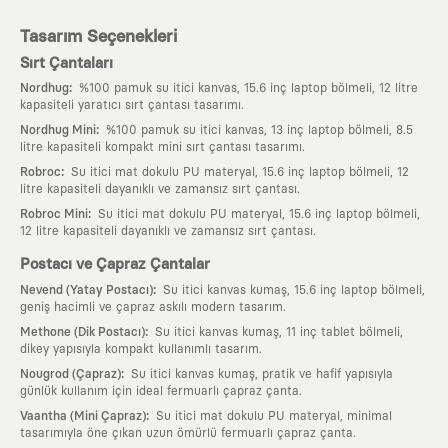
Tasarım Seçenekleri
Sırt Çantaları
:
Nordhug
%100 pamuk su itici kanvas, 15.6 inç laptop bölmeli, 12 litre
kapasiteli yaratıcı sırt çantası tasarımı.
:
Nordhug Mini
%100 pamuk su itici kanvas, 13 inç laptop bölmeli, 8.5
litre kapasiteli kompakt mini sırt çantası tasarımı.
:
Robroc
Su itici mat dokulu PU materyal, 15.6 inç laptop bölmeli, 12
litre kapasiteli dayanıklı ve zamansız sırt çantası.
:
Robroc Mini
Su itici mat dokulu PU materyal, 15.6 inç laptop bölmeli,
12 litre kapasiteli dayanıklı ve zamansız sırt çantası.
Postacı ve Çapraz Çantalar
:
Nevend (Yatay Postacı)
Su itici kanvas kumaş, 15.6 inç laptop bölmeli,
geniş hacimli ve çapraz askılı modern tasarım.
:
Methone (Dik Postacı)
Su itici kanvas kumaş, 11 inç tablet bölmeli,
dikey yapısıyla kompakt kullanımlı tasarım.
:
Nougrod (Çapraz)
Su itici kanvas kumaş, pratik ve hafif yapısıyla
günlük kullanım için ideal fermuarlı çapraz çanta.
:
Vaantha (Mini Çapraz)
Su itici mat dokulu PU materyal, minimal
tasarımıyla öne çıkan uzun ömürlü fermuarlı çapraz çanta.