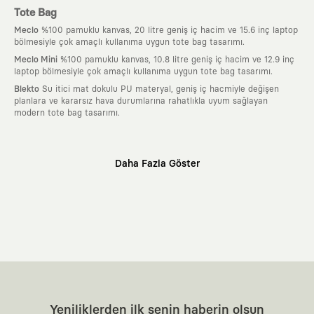
Tote Bag
Meclo
%100 pamuklu kanvas, 20 litre geniş iç hacim ve 15.6 inç laptop
bölmesiyle çok amaçlı kullanıma uygun tote bag tasarımı.
Meclo Mini
%100 pamuklu kanvas, 10.8 litre geniş iç hacim ve 12.9 inç
laptop bölmesiyle çok amaçlı kullanıma uygun tote bag tasarımı.
Blekto
Su itici mat dokulu PU materyal, geniş iç hacmiyle değişen
planlara ve kararsız hava durumlarına rahatlıkla uyum sağlayan
modern tote bag tasarımı.
Neden KAFT?
Daha Fazla Göster
:
Giyilebilir Hikayeler
KAFT sıradan bir giyim markası değil; kanvasını
farklı sanatçılara ve yaratıcı zihinlere açık tutan bir tasarım
platformudur. Üzerinde taşıdığın her parça, arkasında derin bir anlam
ve hikaye barındıran özgün bir sanat eseridir.
:
Zamansız Tasarımlar
Klasik moda dünyasının dayattığı sezonluk
trendlerden ve hızlı tüketim döngülerinden tamamen uzağız. Amacımız
sadece birkaç ay giyilip eskiyecek kıyafetler üretmek değil; yıllar boyu
dolabının en değerli parçası olarak kalacak, hikayesini ve estetik
değerini hiçbir zaman kaybetmeyen zamansız tasarımlar ortaya
koymaktır.
:
Yaratıcı Bir Topluluk
KAFT, keşfetmeyi sevenlerin, sanata tutkuyla bağlı
Yeniliklerden ilk senin haberin olsun