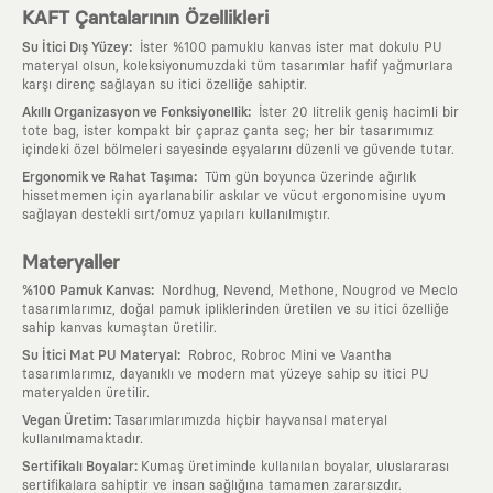
KAFT Çantalarının Özellikleri
:
Su İtici Dış Yüzey
İster %100 pamuklu kanvas ister mat dokulu PU
materyal olsun, koleksiyonumuzdaki tüm tasarımlar hafif yağmurlara
karşı direnç sağlayan su itici özelliğe sahiptir.
:
Akıllı Organizasyon ve Fonksiyonellik
İster 20 litrelik geniş hacimli bir
tote bag, ister kompakt bir çapraz çanta seç; her bir tasarımımız
içindeki özel bölmeleri sayesinde eşyalarını düzenli ve güvende tutar.
:
Ergonomik ve Rahat Taşıma
Tüm gün boyunca üzerinde ağırlık
hissetmemen için ayarlanabilir askılar ve vücut ergonomisine uyum
sağlayan destekli sırt/omuz yapıları kullanılmıştır.
Materyaller
:
%100 Pamuk Kanvas
Nordhug, Nevend, Methone, Nougrod ve Meclo
tasarımlarımız, doğal pamuk ipliklerinden üretilen ve su itici özelliğe
sahip kanvas kumaştan üretilir.
:
Su İtici Mat PU Materyal
Robroc, Robroc Mini ve Vaantha
tasarımlarımız, dayanıklı ve modern mat yüzeye sahip su itici PU
materyalden üretilir.
:
Vegan Üretim
Tasarımlarımızda hiçbir hayvansal materyal
kullanılmamaktadır.
:
Sertifikalı Boyalar
Kumaş üretiminde kullanılan boyalar, uluslararası
sertifikalara sahiptir ve insan sağlığına tamamen zararsızdır.