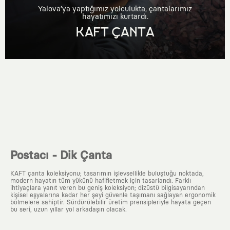
Yalova’ya yaptığımız yolculukta, çantalarımız
hayatımızı kurtardı.
KAFT ÇANTA
Postacı - Dik Çanta
KAFT çanta koleksiyonu; tasarımın işlevsellikle buluştuğu noktada,
modern hayatın tüm yükünü hafifletmek için tasarlandı. Farklı
ihtiyaçlara yanıt veren bu geniş koleksiyon; dizüstü bilgisayarından
kişisel eşyalarına kadar her şeyi güvenle taşımanı sağlayan ergonomik
bölmelere sahiptir. Sürdürülebilir üretim prensipleriyle hayata geçen
bu seri, uzun yıllar yol arkadaşın olacak.