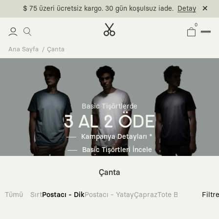
$ 75 üzeri ücretsiz kargo. 30 gün koşulsuz iade.
Detay
0
Ana Sayfa
Çanta
Basic Tişörtlerde
3 AL 2 ÖDE
Kampanya Detayları *
Basic Tişörtleri İncele
Çanta
Tümü
Sırt
Postacı - Dik
Postacı - Yatay
Çapraz
Tote Bag
Filtr