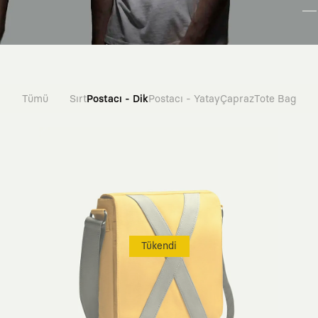
Tümü
Sırt
Postacı - Dik
Postacı - Yatay
Çapraz
Tote Bag
Tükendi