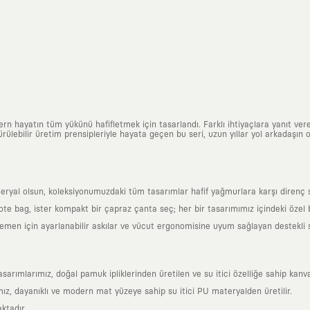
n hayatın tüm yükünü hafifletmek için tasarlandı. Farklı ihtiyaçlara yanıt vere
ülebilir üretim prensipleriyle hayata geçen bu seri, uzun yıllar yol arkadaşın o
al olsun, koleksiyonumuzdaki tüm tasarımlar hafif yağmurlara karşı direnç sağl
 tote bag, ister kompakt bir çapraz çanta seç; her bir tasarımımız içindeki özel
en için ayarlanabilir askılar ve vücut ergonomisine uyum sağlayan destekli sır
mlarımız, doğal pamuk ipliklerinden üretilen ve su itici özelliğe sahip kanva
z, dayanıklı ve modern mat yüzeye sahip su itici PU materyalden üretilir.
ktadır.