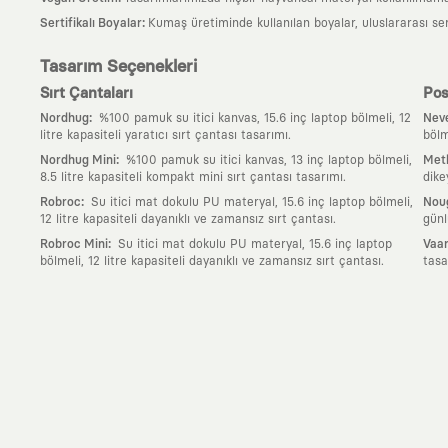
:
Sertifikalı Boyalar
Kumaş üretiminde kullanılan boyalar, uluslararası ser
Tasarım Seçenekleri
Sırt Çantaları
Pos
:
Nordhug
%100 pamuk su itici kanvas, 15.6 inç laptop bölmeli, 12
Neve
litre kapasiteli yaratıcı sırt çantası tasarımı.
bölm
:
Nordhug Mini
%100 pamuk su itici kanvas, 13 inç laptop bölmeli,
Meth
8.5 litre kapasiteli kompakt mini sırt çantası tasarımı.
dike
:
Robroc
Su itici mat dokulu PU materyal, 15.6 inç laptop bölmeli,
Nou
12 litre kapasiteli dayanıklı ve zamansız sırt çantası.
günl
:
Robroc Mini
Su itici mat dokulu PU materyal, 15.6 inç laptop
Vaan
bölmeli, 12 litre kapasiteli dayanıklı ve zamansız sırt çantası.
tasa
Neden KAFT?
:
Giyilebilir Hikayeler
KAFT sıradan bir giyim markası değil; kanvasını far
özgün bir sanat eseridir.
:
Zamansız Tasarımlar
Klasik moda dünyasının dayattığı sezonluk trendl
değerli parçası olarak kalacak, hikayesini ve estetik değerini hiçbir 
:
Yaratıcı Bir Topluluk
KAFT, keşfetmeyi sevenlerin, sanata tutkuyla bağlı
parçası olursun.