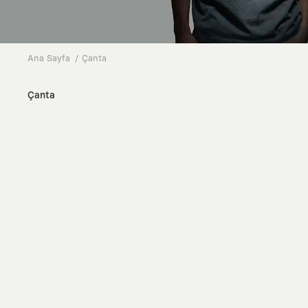
Ana Sayfa
Çanta
Çanta