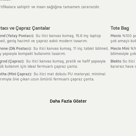
tifikalara sahiptir ve insan sağlığına tamamen zararsızdır.
tacı ve Çapraz Çantalar
Tote Bag
:
nd (Yatay Postacı)
Su itici kanvas kumaş, 15.6 inç laptop
Meclo
%100 pam
eli, geniş hacimli ve çapraz askılı modern tasarım.
çok amaçlı kul
:
one (Dik Postacı)
Su itici kanvas kumaş, 11 inç tablet bölmeli,
Meclo Mini
%10
y yapısıyla kompakt kullanımlı tasarım.
bölmesiyle çok
:
grod (Çapraz)
Su itici kanvas kumaş, pratik ve hafif yapısıyla
Blekto
Su itici
ük kullanım için ideal fermuarlı çapraz çanta.
kararsız hava 
:
tha (Mini Çapraz)
Su itici mat dokulu PU materyal, minimal
rımıyla öne çıkan uzun ömürlü fermuarlı çapraz çanta.
Daha Fazla Göster
klı sanatçılara ve yaratıcı zihinlere açık tutan bir tasarım platformudur. Üzeri
erden ve hızlı tüketim döngülerinden tamamen uzağız. Amacımız sadece birkaç ay
zaman kaybetmeyen zamansız tasarımlar ortaya koymaktır.
 olanların ve şehri özgürce adımlayanların ortak dilidir. Üzerinde taşıdığın ta