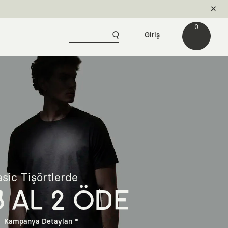
0
Giriş
sic Tişörtlerde
3 AL 2 ÖDE
Kampanya Detayları *