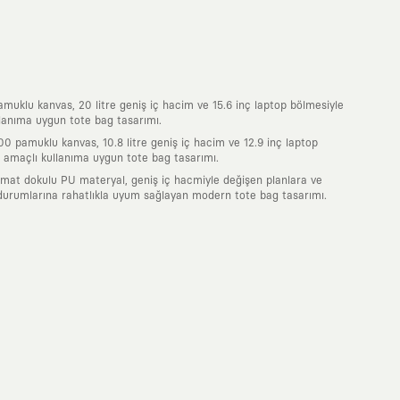
uklu kanvas, 20 litre geniş iç hacim ve 15.6 inç laptop bölmesiyle
lanıma uygun tote bag tasarımı.
0 pamuklu kanvas, 10.8 litre geniş iç hacim ve 12.9 inç laptop
 amaçlı kullanıma uygun tote bag tasarımı.
 mat dokulu PU materyal, geniş iç hacmiyle değişen planlara ve
durumlarına rahatlıkla uyum sağlayan modern tote bag tasarımı.
nde taşıdığın her parça, arkasında derin bir anlam ve hikaye barındıran
 giyilip eskiyecek kıyafetler üretmek değil; yıllar boyu dolabının en
sarımla, sıradanlığa meydan okuyan büyük ve yaratıcı bir topluluğun