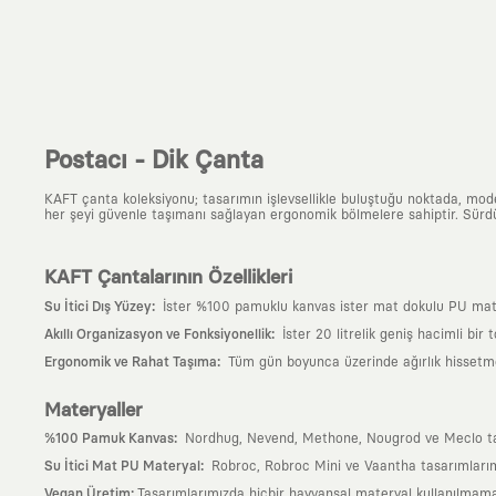
Postacı - Dik Çanta
KAFT çanta koleksiyonu; tasarımın işlevsellikle buluştuğu noktada, moder
her şeyi güvenle taşımanı sağlayan ergonomik bölmelere sahiptir. Sürdür
KAFT Çantalarının Özellikleri
:
Su İtici Dış Yüzey
İster %100 pamuklu kanvas ister mat dokulu PU matery
:
Akıllı Organizasyon ve Fonksiyonellik
İster 20 litrelik geniş hacimli bir
:
Ergonomik ve Rahat Taşıma
Tüm gün boyunca üzerinde ağırlık hissetmem
Materyaller
:
%100 Pamuk Kanvas
Nordhug, Nevend, Methone, Nougrod ve Meclo tasarı
:
Su İtici Mat PU Materyal
Robroc, Robroc Mini ve Vaantha tasarımlarımı
:
Vegan Üretim
Tasarımlarımızda hiçbir hayvansal materyal kullanılmama