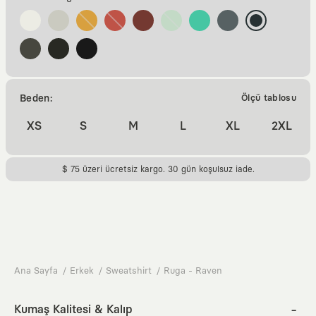
Beden:
Ölçü tablosu
XS
S
M
L
XL
2XL
$ 75 üzeri ücretsiz kargo. 30 gün koşulsuz iade.
Ana Sayfa
Erkek
Sweatshirt
Ruga - Raven
Kumaş Kalitesi & Kalıp