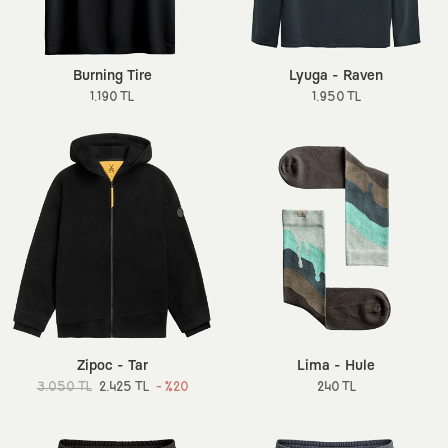
Burning Tire
Lyuga - Raven
1.190 TL
1.950 TL
Zipoc - Tar
Lima - Hule
3.050 TL
2.425 TL
- %20
240 TL