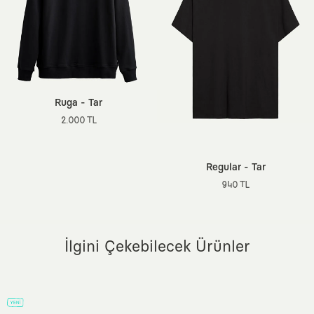
Aklına takılan herhangi bir şey olursa bize
iletişim
Cep:
Cepsiz
kanallarımızdan her zaman ulaşabilirsin.
Kol Boyu:
Uzun
Boy:
Standart
Ortam:
Günlük / Casual
Sürdürülebilirlik Detayı:
Better Cotton (BCI)
Dokuma Tipi:
3 İplik Örgü Kumaş
Ruga - Tar
Menşei:
Türkiye
2.000 TL
Ek Özellik:
Ön Yıkamalı, Etiketsiz Tasarım
Regular - Tar
940 TL
İlgini Çekebilecek Ürünler