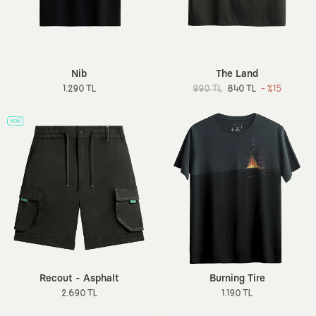
Nib
The Land
1.290 TL
990 TL
840 TL
- %15
Recout - Asphalt
Burning Tire
2.690 TL
1.190 TL