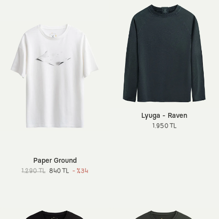
Lyuga - Raven
1.950 TL
Paper Ground
1.290 TL
840 TL
- %34