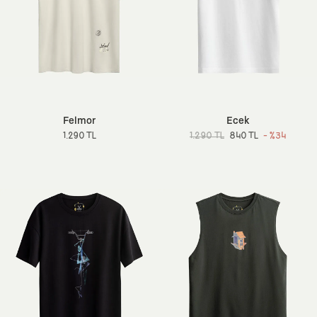
Felmor
Ecek
1.290 TL
1.290 TL
840 TL
- %34