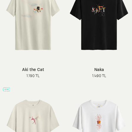
Aki the Cat
Naka
1.190 TL
1.490 TL