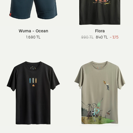
Wuma - Ocean
Flora
1.690 TL
990 TL
840 TL
- %15