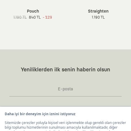
Pouch
Straighten
1.190 TL
840 TL
- %29
1.190 TL
Yeniliklerden ilk senin haberin olsun
Kaft Tasarım Tekstil Sanayi ve Ticaret Anonim
United States ($)
Türkçe
Şirketi tarafından kampanya ve tanıtımlara ilişkin
tarafıma ticari elektronik ileti göndermesi için
burada
belirtilen izni veriyorum.