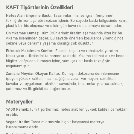
KAFT Tişörtlerinin Özellikleri
:
Nefes Alan Emprime Baskı
Tasarımlarımız, serigrafi (emprime)
tekniğiyle kumaşa pürüzsüzce işlenir. Bu sayede baskı bölgesinde kalın,
plastik bir his oluşmaz ve cildin gün boyu nefes almaya devam eder.
:
Ön Yıkamalı Kumaş
Tüm ürünlerimiz üretim aşamasında özel bir ön
yıkama işleminden geçer. Bu sayede önerilen koşullarda yıkandığında
çekme veya daralma yaşama olasılığı çok düşüktür.
:
Etiketsiz Maksimum Konfor
Ensede kaşıntı ve rahatsızlık yaratan
klasik yaka etiketlerini tamamen kaldırdık. Yıkama talimatları ve beden
bilgileri doğrudan kumaşın içine, yumuşak bir baskı tekniğiyle
uygulanmıştır.
:
Zamana Meydan Okuyan Kalite
Kumaşın dokusuna derinlemesine
işleyen yüksek kaliteli, insan sağlığına zarar vermeyen, sertifikalı
boyalar ve uygulanan teknikler sayesinde, tasarımlar yıllarca solmaz,
çatlamaz ve ilk günkü canlılığını korur.
Materyaller
:
%100 Pamuk
Tüm tişörtlerimiz, nefes alabilen yüksek kaliteli pamuktan
üretilir.
:
Vegan Üretim
Tasarımlarımızda hiçbir hayvansal materyal
kullanılmamaktadır.