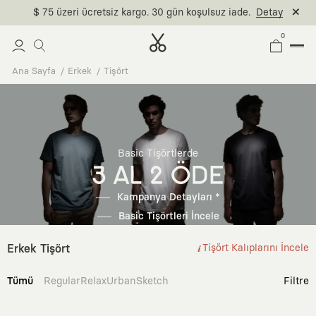
$ 75 üzeri ücretsiz kargo. 30 gün koşulsuz iade.
Detay
0
Ana Sayfa
Erkek
Tişört
Basic Tişörtlerde
3 AL 2 ÖDE
Kampanya Detayları *
Basic Tişörtleri İncele
Erkek Tişört
Tişört Kalıplarını İncele
Tümü
Regular
Relax
Urban
Sketch
Filtre