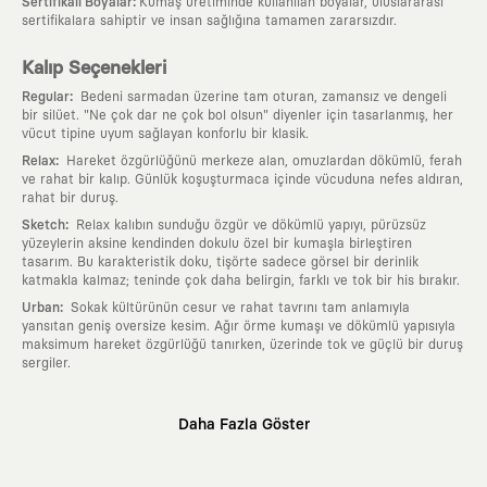
:
Sertifikalı Boyalar
Kumaş üretiminde kullanılan boyalar, uluslararası
sertifikalara sahiptir ve insan sağlığına tamamen zararsızdır.
Kalıp Seçenekleri
:
Regular
Bedeni sarmadan üzerine tam oturan, zamansız ve dengeli
bir silüet. "Ne çok dar ne çok bol olsun" diyenler için tasarlanmış, her
vücut tipine uyum sağlayan konforlu bir klasik.
:
Relax
Hareket özgürlüğünü merkeze alan, omuzlardan dökümlü, ferah
ve rahat bir kalıp. Günlük koşuşturmaca içinde vücuduna nefes aldıran,
rahat bir duruş.
:
Sketch
Relax kalıbın sunduğu özgür ve dökümlü yapıyı, pürüzsüz
yüzeylerin aksine kendinden dokulu özel bir kumaşla birleştiren
tasarım. Bu karakteristik doku, tişörte sadece görsel bir derinlik
katmakla kalmaz; teninde çok daha belirgin, farklı ve tok bir his bırakır.
:
Urban
Sokak kültürünün cesur ve rahat tavrını tam anlamıyla
yansıtan geniş oversize kesim. Ağır örme kumaşı ve dökümlü yapısıyla
maksimum hareket özgürlüğü tanırken, üzerinde tok ve güçlü bir duruş
sergiler.
Neden KAFT?
Daha Fazla Göster
:
Giyilebilir Hikayeler
KAFT sıradan bir giyim markası değil; kanvasını
farklı sanatçılara ve yaratıcı zihinlere açık tutan bir tasarım
platformudur. Üzerinde taşıdığın her parça, arkasında derin bir anlam