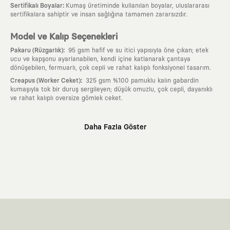
:
Sertifikalı Boyalar
Kumaş üretiminde kullanılan boyalar, uluslararası
sertifikalara sahiptir ve insan sağlığına tamamen zararsızdır.
Model ve Kalıp Seçenekleri
:
Pakaru (Rüzgarlık)
95 gsm hafif ve su itici yapısıyla öne çıkan; etek
ucu ve kapşonu ayarlanabilen, kendi içine katlanarak çantaya
dönüşebilen, fermuarlı, çok cepli ve rahat kalıplı fonksiyonel tasarım.
:
Creapus (Worker Ceket)
325 gsm %100 pamuklu kalın gabardin
kumaşıyla tok bir duruş sergileyen; düşük omuzlu, çok cepli, dayanıklı
ve rahat kalıplı oversize gömlek ceket.
Neden KAFT?
Daha Fazla Göster
:
Giyilebilir Hikayeler
KAFT sıradan bir giyim markası değil; kanvasını
farklı sanatçılara ve yaratıcı zihinlere açık tutan bir tasarım
platformudur. Üzerinde taşıdığın her parça, arkasında derin bir anlam
ve hikaye barındıran özgün bir sanat eseridir.
:
Zamansız Tasarımlar
Klasik moda dünyasının dayattığı sezonluk
trendlerden ve hızlı tüketim döngülerinden tamamen uzağız. Amacımız
sadece birkaç ay giyilip eskiyecek kıyafetler üretmek değil; yıllar boyu
dolabının en değerli parçası olarak kalacak, hikayesini ve estetik
değerini hiçbir zaman kaybetmeyen zamansız tasarımlar ortaya
koymaktır.
:
Yaratıcı Bir Topluluk
KAFT, keşfetmeyi sevenlerin, sanata tutkuyla bağlı