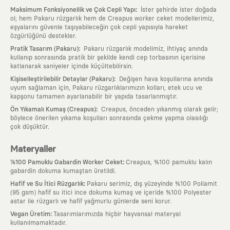
:
Maksimum Fonksiyonellik ve Çok Cepli Yapı
İster şehirde ister doğada
ol; hem Pakaru rüzgarlık hem de Creapus worker ceket modellerimiz,
eşyalarını güvenle taşıyabileceğin çok cepli yapısıyla hareket
özgürlüğünü destekler.
:
Pratik Tasarım (Pakaru)
Pakaru rüzgarlık modelimiz, ihtiyaç anında
kullanıp sonrasında pratik bir şekilde kendi cep torbasının içerisine
katlanarak saniyeler içinde küçültebilirsin.
:
Kişiselleştirilebilir Detaylar (Pakaru)
Değişen hava koşullarına anında
uyum sağlaman için, Pakaru rüzgarlıklarımızın kolları, etek ucu ve
kapşonu tamamen ayarlanabilir bir yapıda tasarlanmıştır.
:
Ön Yıkamalı Kumaş (Creapus)
Creapus, önceden yıkanmış olarak gelir;
böylece önerilen yıkama koşulları sonrasında çekme yapma olasılığı
çok düşüktür.
Materyaller
:
%100 Pamuklu Gabardin Worker Ceket
Creapus, %100 pamuklu kalın
gabardin dokuma kumaştan üretildi.
:
Hafif ve Su İtici Rüzgarlık
Pakaru serimiz, dış yüzeyinde %100 Poliamit
(95 gsm) hafif su itici ince dokuma kumaş ve içeride %100 Polyester
astar ile rüzgarlı ve hafif yağmurlu günlerde seni korur.
:
Vegan Üretim
Tasarımlarımızda hiçbir hayvansal materyal
kullanılmamaktadır.