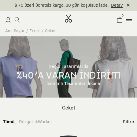
$ 75 üzeri ücretsiz kargo. 30 gün koşulsuz iade.
Detay
0
Ana Sayfa
Erkek
Ceket
Seçili Tasarımlarda
%40'A VARAN İNDİRİM
İndirimli Tasarımları İncele
Ceket
Tümü
Rüzgarlık
Worker
Filtre