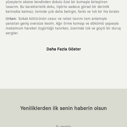
yüzeylerin aksine kendinden dokulu özel bir kumaşla birleştiren
tasarım. Bu karakteristik doku, tişörte sadece görsel bir derinlik
katmakla kalmaz; teninde çok daha belirgin, farklı ve tok bir his bırakır.
:
Urban
Sokak kültürünün cesur ve rahat tavrını tam anlamıyla
yansıtan geniş oversize kesim. Ağır örme kumaşı ve dökümlü yapısıyla
maksimum hareket özgürlüğü tanırken, üzerinde tok ve güçlü bir duruş
sergiler.
Neden KAFT?
Daha Fazla Göster
:
Giyilebilir Hikayeler
KAFT sıradan bir giyim markası değil; kanvasını
farklı sanatçılara ve yaratıcı zihinlere açık tutan bir tasarım
platformudur. Üzerinde taşıdığın her parça, arkasında derin bir anlam
ve hikaye barındıran özgün bir sanat eseridir.
:
Zamansız Tasarımlar
Klasik moda dünyasının dayattığı sezonluk
trendlerden ve hızlı tüketim döngülerinden tamamen uzağız. Amacımız
sadece birkaç ay giyilip eskiyecek kıyafetler üretmek değil; yıllar boyu
dolabının en değerli parçası olarak kalacak, hikayesini ve estetik
değerini hiçbir zaman kaybetmeyen zamansız tasarımlar ortaya
koymaktır.
:
Yaratıcı Bir Topluluk
KAFT, keşfetmeyi sevenlerin, sanata tutkuyla bağlı
Yeniliklerden ilk senin haberin olsun
olanların ve şehri özgürce adımlayanların ortak dilidir. Üzerinde
taşıdığın tasarımla, sıradanlığa meydan okuyan büyük ve yaratıcı bir
topluluğun parçası olursun.