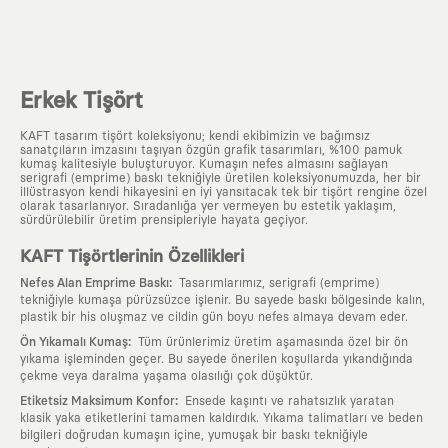
Erkek Tişört
KAFT tasarım tişört koleksiyonu; kendi ekibimizin ve bağımsız
sanatçıların imzasını taşıyan özgün grafik tasarımları, %100 pamuk
kumaş kalitesiyle buluşturuyor. Kumaşın nefes almasını sağlayan
serigrafi (emprime) baskı tekniğiyle üretilen koleksiyonumuzda, her bir
illüstrasyon kendi hikayesini en iyi yansıtacak tek bir tişört rengine özel
olarak tasarlanıyor. Sıradanlığa yer vermeyen bu estetik yaklaşım,
sürdürülebilir üretim prensipleriyle hayata geçiyor.
KAFT Tişörtlerinin Özellikleri
:
Nefes Alan Emprime Baskı
Tasarımlarımız, serigrafi (emprime)
tekniğiyle kumaşa pürüzsüzce işlenir. Bu sayede baskı bölgesinde kalın,
plastik bir his oluşmaz ve cildin gün boyu nefes almaya devam eder.
:
Ön Yıkamalı Kumaş
Tüm ürünlerimiz üretim aşamasında özel bir ön
yıkama işleminden geçer. Bu sayede önerilen koşullarda yıkandığında
çekme veya daralma yaşama olasılığı çok düşüktür.
:
Etiketsiz Maksimum Konfor
Ensede kaşıntı ve rahatsızlık yaratan
klasik yaka etiketlerini tamamen kaldırdık. Yıkama talimatları ve beden
bilgileri doğrudan kumaşın içine, yumuşak bir baskı tekniğiyle