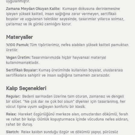
uygulanmıştır.
:
Zamana Meydan Okuyan Kalite
Kumaşın dokusuna derinlemesine
işleyen yüksek kaliteli, insan sağlığına zarar vermeyen, sertifikalı
boyalar ve uygulanan teknikler sayesinde, tasarımlar yıllarca solmaz,
çatlamaz ve ilk günkü canlılığını korur.
Materyaller
:
%100 Pamuk
Tüm tişörtlerimiz, nefes alabilen yüksek kaliteli pamuktan
üretilir.
:
Vegan Üretim
Tasarımlarımızda hiçbir hayvansal materyal
kullanılmamaktadır.
:
Sertifikalı Boyalar
Kumaş üretiminde kullanılan boyalar, uluslararası
sertifikalara sahiptir ve insan sağlığına tamamen zararsızdır.
Kalıp Seçenekleri
:
Regular
Bedeni sarmadan üzerine tam oturan, zamansız ve dengeli
bir silüet. "Ne çok dar ne çok bol olsun" diyenler için tasarlanmış, her
vücut tipine uyum sağlayan konforlu bir klasik.
:
Relax
Hareket özgürlüğünü merkeze alan, omuzlardan dökümlü, ferah
ve rahat bir kalıp. Günlük koşuşturmaca içinde vücuduna nefes aldıran,
rahat bir duruş.
:
Sketch
Relax kalıbın sunduğu özgür ve dökümlü yapıyı, pürüzsüz