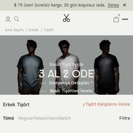
$ 75 üzeri ücretsiz kargo. 30 gün koşulsuz iade.
Detay
0
Ana Sayfa
Erkek
Tişört
Basic Tişörtlerde
3 AL 2 ÖDE
Kampanya Detayları *
Basic Tişörtleri İncele
Erkek Tişört
Tişört Kalıplarını İncele
Tümü
Regular
Relax
Urban
Sketch
Filtre